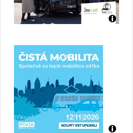
Jaké
jsme
ženy-
řidičky
Přijďte