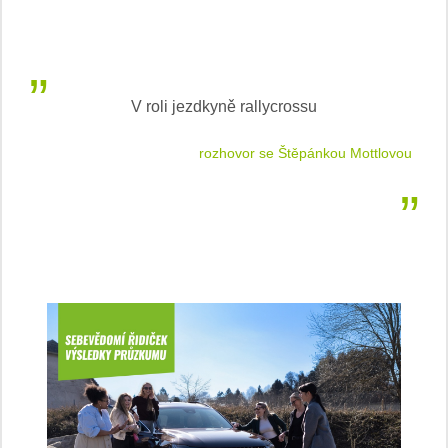
V roli jezdkyně rallycrossu
LEA
 jízdu
rozhovor se Štěpánkou Mottlovou