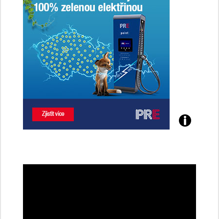
Poznejte
všechny
dobíjecí
stanice
PRE