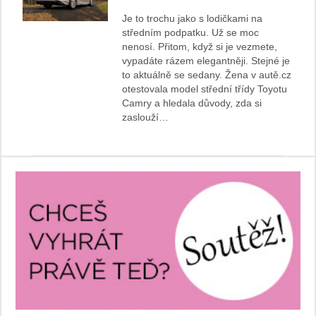
Je to trochu jako s lodičkami na
středním podpatku. Už se moc
nenosí. Přitom, když si je vezmete,
vypadáte rázem elegantněji. Stejné je
to aktuálně se sedany. Žena v autě.cz
otestovala model střední třídy Toyotu
Camry a hledala důvody, zda si
zaslouží…