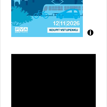
Přijďte
na
konferenci