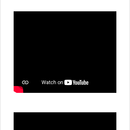
všechny
dobíjecí
stanice
PRE