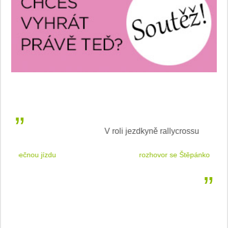
V roli jezdkyně rallycrossu
LEA
 jízdu
rozhovor se Štěpánkou Mottlovou