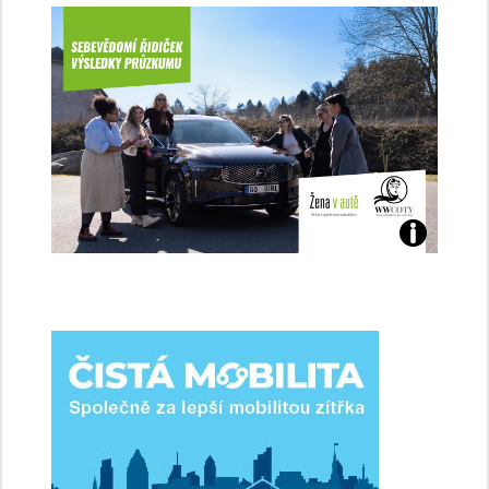
Jaké
jsme
ženy-
řidičky