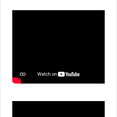
všechny
dobíjecí
stanice
PRE