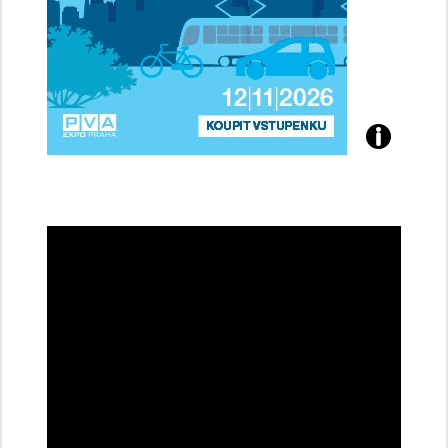
Přijďte
na
konferenci