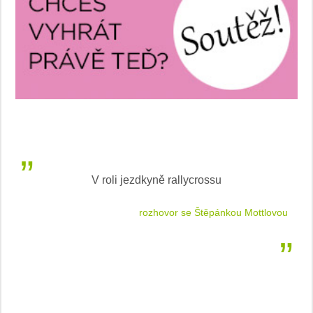
V roli jezdkyně rallycrossu
LEA
 jízdu
rozhovor se Štěpánkou Mottlovou