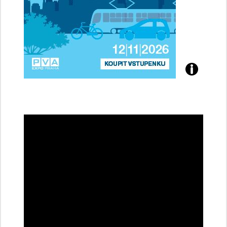
Přijďte
na
konferenci