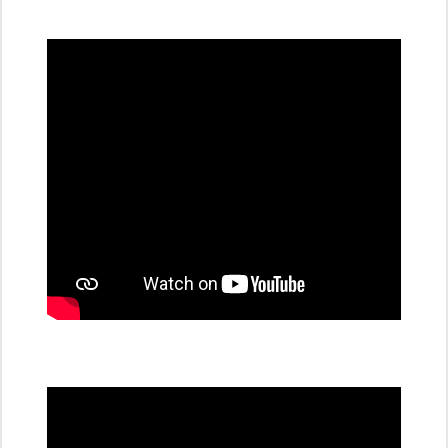
všechny
dobíjecí
stanice
PRE