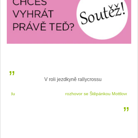
V roli jezdkyně rallycrossu
LEA
 jízdu
rozhovor se Štěpánkou Mottlovou