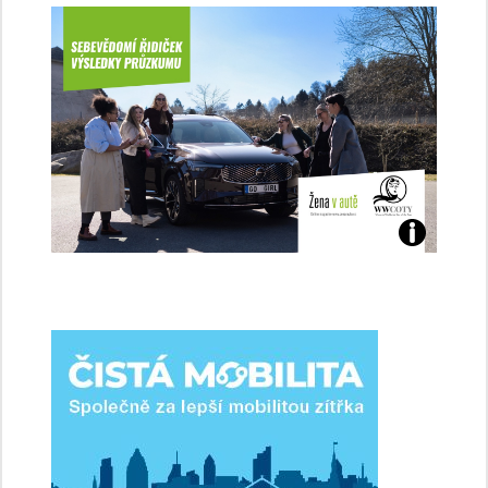
Jaké
jsme
ženy-
řidičky