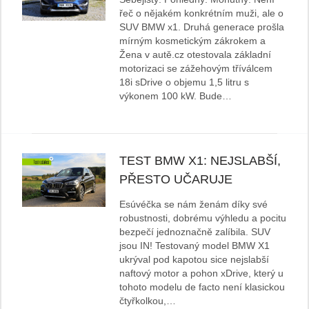
řeč o nějakém konkrétním muži, ale o
SUV BMW x1. Druhá generace prošla
mírným kosmetickým zákrokem a
Žena v autě.cz otestovala základní
motorizaci se zážehovým tříválcem
18i sDrive o objemu 1,5 litru s
výkonem 100 kW. Bude…
TEST BMW X1: NEJSLABŠÍ,
PŘESTO UČARUJE
Esúvéčka se nám ženám díky své
robustnosti, dobrému výhledu a pocitu
bezpečí jednoznačně zalíbila. SUV
jsou IN! Testovaný model BMW X1
ukrýval pod kapotou sice nejslabší
naftový motor a pohon xDrive, který u
tohoto modelu de facto není klasickou
čtyřkolkou,…