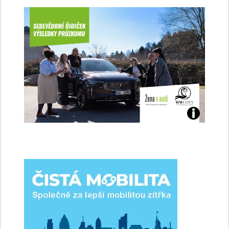
Jaké
jsme
ženy-
řidičky