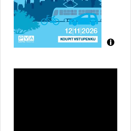
Přijďte
na
konferenci