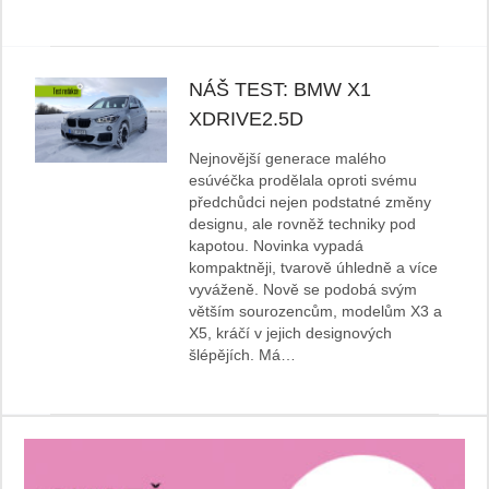
NÁŠ TEST: BMW X1
XDRIVE2.5D
Nejnovější generace malého
esúvéčka prodělala oproti svému
předchůdci nejen podstatné změny
designu, ale rovněž techniky pod
kapotou. Novinka vypadá
kompaktněji, tvarově úhledně a více
vyváženě. Nově se podobá svým
větším sourozencům, modelům X3 a
X5, kráčí v jejich designových
šlépějích. Má…