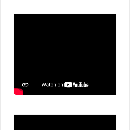
všechny
dobíjecí
stanice
PRE