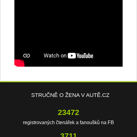
STRUČNĚ O ŽENA V AUTĚ.CZ
23472
registrovaných čtenářek a fanoušků na FB
3711