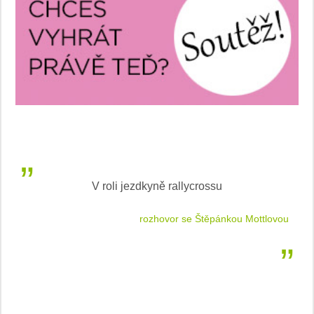
V roli jezdkyně rallycrossu
LEA
 jízdu
rozhovor se Štěpánkou Mottlovou