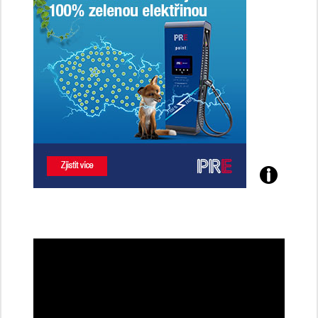
Poznejte
všechny
dobíjecí
stanice
PRE