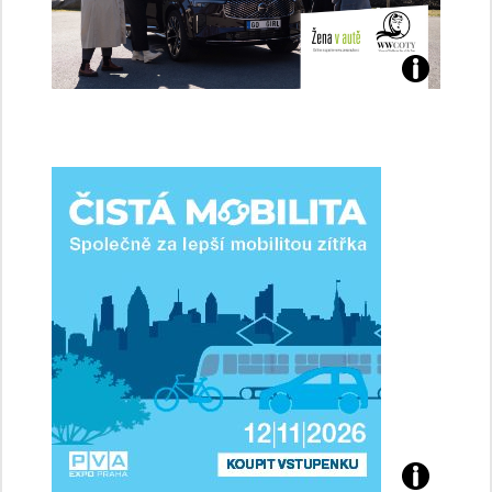
Jaké
jsme
ženy-
řidičky
Přijďte