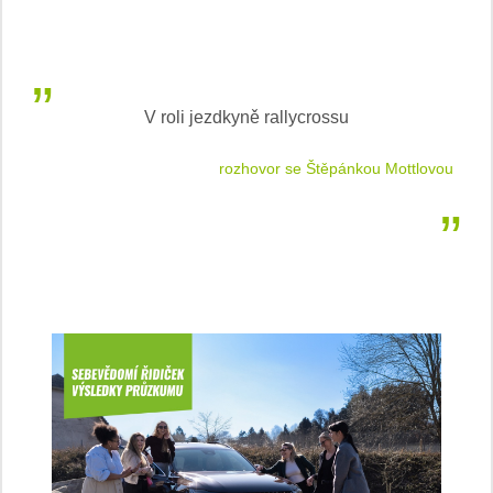
V roli jezdkyně rallycrossu
LEA
 jízdu
rozhovor se Štěpánkou Mottlovou