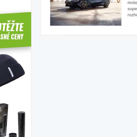
moto
supe
zdy autem s dětmi
Děti a koučink v autě
B
rozh
rady našeho magazínu
rady na cestu