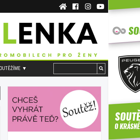
OUTĚŽÍME