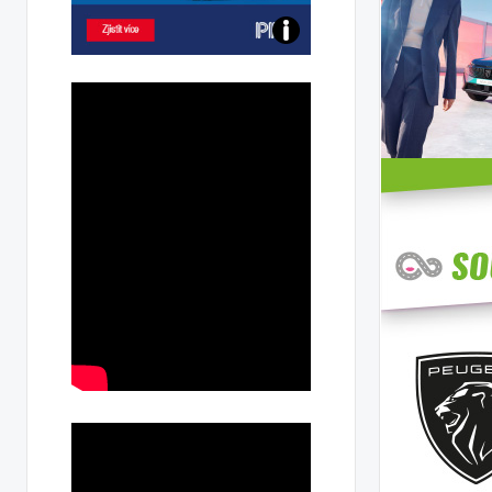
Poznejte
všechny
dobíjecí
stanice
PRE