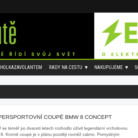
#HOLKAZAVOLANTEM
RADY NA CESTU
NAKUPUJEME
S
PERSPORTOVNÍ COUPÉ BMW 8 CONCEPT
se téměř po dvaceti letech rozhodlo oživit legendární vrcholovou
 8. Kromě coupé je v plánu později rovněž cabrio. Pomyslným