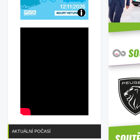
Přijďte
na
konferenci
AKTUÁLNÍ POČASÍ