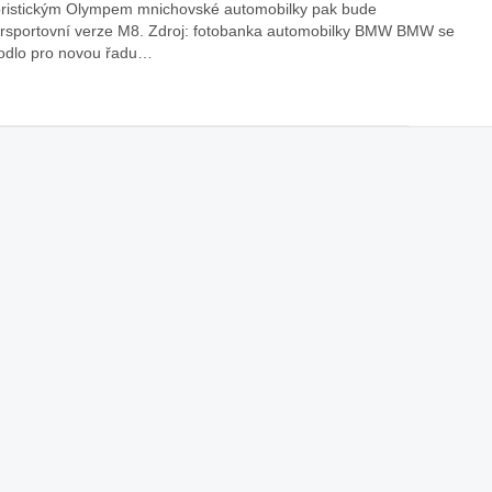
ristickým Olympem mnichovské automobilky pak bude
rsportovní verze M8. Zdroj: fotobanka automobilky BMW BMW se
MW iX3: auto roku z pohledu žen
Jak pečovat o auto po
odlo pro novou řadu…
Auto mého srdce 2026
ra