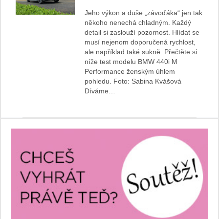
Jeho výkon a duše „závoďáka“ jen tak
někoho nenechá chladným. Každý
detail si zaslouží pozornost. Hlídat se
musí nejenom doporučená rychlost,
ale například také sukně. Přečtěte si
níže test modelu BMW 440i M
Performance ženským úhlem
pohledu. Foto: Sabina Kvášová
Díváme…