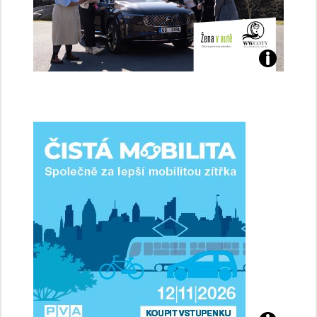
Jaké
jsme
ženy-
řidičky