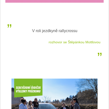
V roli jezdkyně rallycrossu
LEA
 jízdu
rozhovor se Štěpánkou Mottlovou