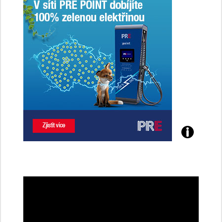
Poznejte
všechny
dobíjecí
stanice