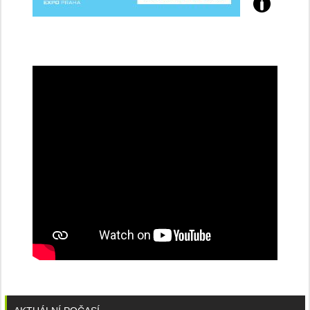
Přijďte
na
konferenci