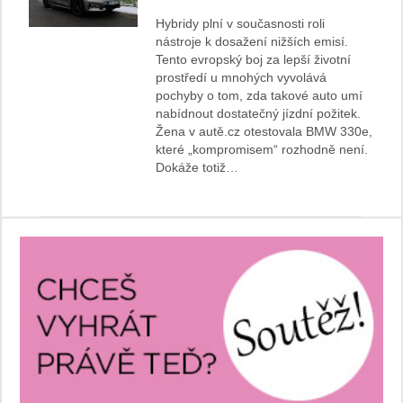
Hybridy plní v současnosti roli
nástroje k dosažení nižších emisí.
Tento evropský boj za lepší životní
prostředí u mnohých vyvolává
pochyby o tom, zda takové auto umí
nabídnout dostatečný jízdní požitek.
Žena v autě.cz otestovala BMW 330e,
které „kompromisem“ rozhodně není.
Dokáže totiž…