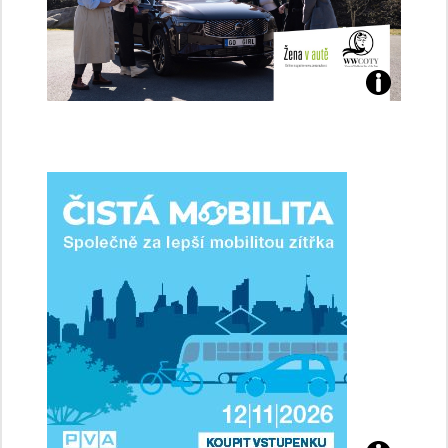
Jaké
jsme
ženy-
řidičky