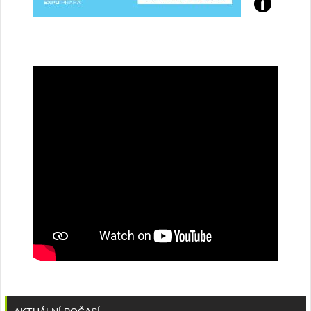
Přijďte
na
konferenci