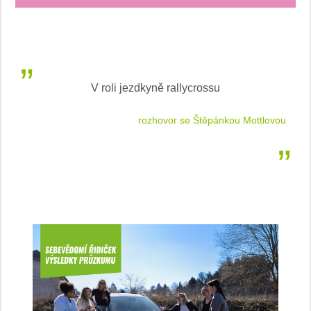
V roli jezdkyně rallycrossu
LEA
 jízdu
rozhovor se Štěpánkou Mottlovou