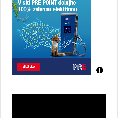
Poznejte
všechny
dobíjecí
stanice