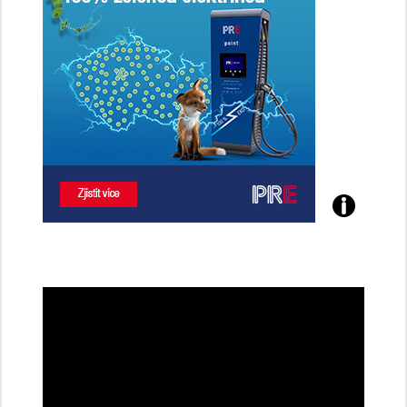
Poznejte
všechny
dobíjecí
stanice
PRE