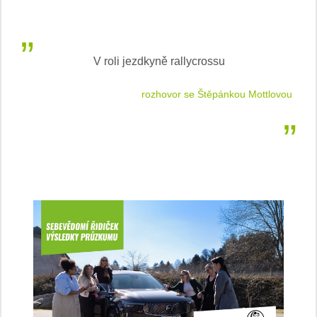
V roli jezdkyně rallycrossu
LEA
 jízdu
rozhovor se Štěpánkou Mottlovou