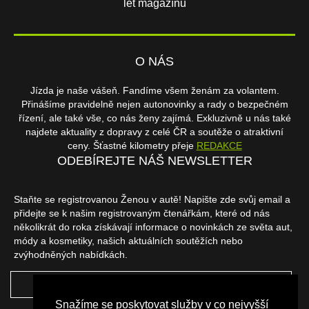
let magazínu
O NÁS
Jízda je naše vášeň. Fandíme všem ženám za volantem.
Přinášíme pravidelně nejen autonovinky a rady o bezpečném
řízení, ale také vše, co nás ženy zajímá. Exkluzivně u nás také
najdete aktuality z dopravy z celé ČR a soutěže o atraktivní
ceny. Šťastné kilometry přeje
REDAKCE
ODEBÍREJTE NÁŠ NEWSLETTER
Staňte se registrovanou Ženou v autě! Napište zde svůj email a
přidejte se k našim registrovaným čtenářkám, které od nás
několikrát do roka získávají informace o novinkách ze světa aut,
módy a kosmetiky, našich aktuálních soutěžích nebo
zvýhodněných nabídkách.
ODEBÍRAT
Snažíme se poskytovat služby v co nejvyšší
NAŠI PARTNEŘI