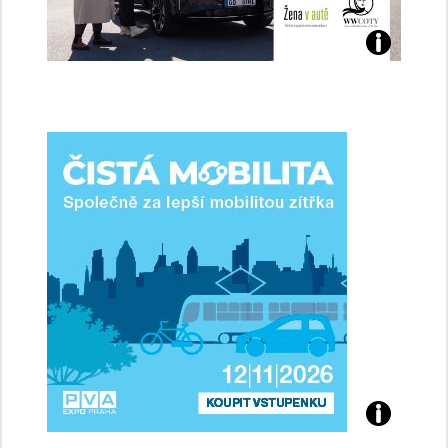
Jaké
jsme
ženy-
řidičky
Přijďte