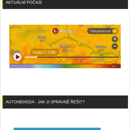
AKTUÁLNÍ POČASÍ
AUTONEHODA - JAK JI SPRÁVNĚ ŘEŠIT?