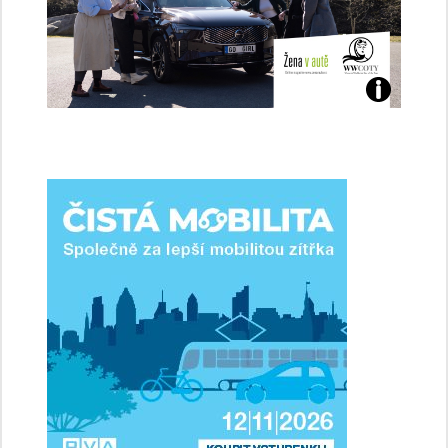
Jaké
jsme
ženy-
řidičky