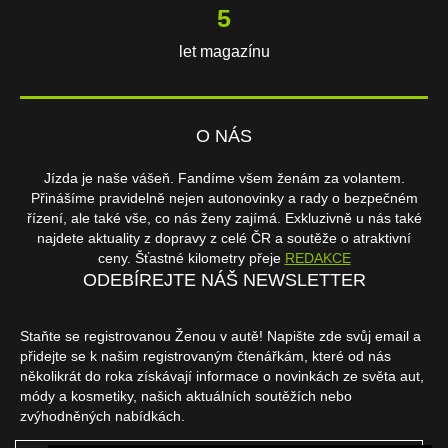
6
let magazínu
O NÁS
Jízda je naše vášeň. Fandíme všem ženám za volantem.
Přinášíme pravidelně nejen autonovinky a rady o bezpečném
řízení, ale také vše, co nás ženy zajímá. Exkluzivně u nás také
najdete aktuality z dopravy z celé ČR a soutěže o atraktivní
ceny. Šťastné kilometry přeje
REDAKCE
ODEBÍREJTE NÁŠ NEWSLETTER
Staňte se registrovanou Ženou v autě! Napište zde svůj email a
přidejte se k našim registrovaným čtenářkám, které od nás
několikrát do roka získávají informace o novinkách ze světa aut,
módy a kosmetiky, našich aktuálních soutěžích nebo
zvýhodněných nabídkách.