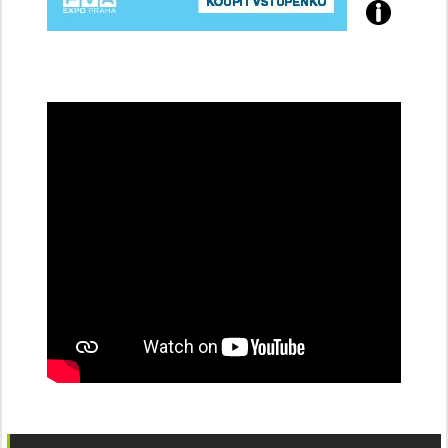
Přijďte
na
konferenci