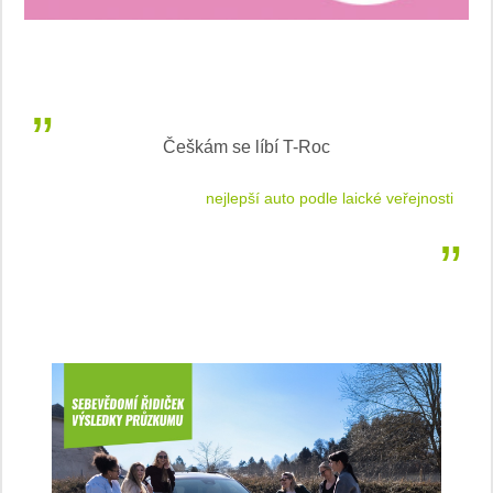
Češkám se líbí T-Roc
 cestu
nejlepší auto podle laické veřejnosti