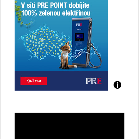
Poznejte
všechny
dobíjecí
stanice