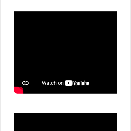
všechny
dobíjecí
stanice
PRE