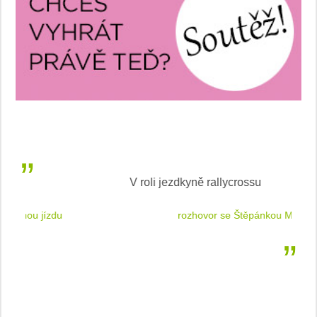
V roli jezdkyně rallycrossu
LEA
 jízdu
rozhovor se Štěpánkou Mottlovou