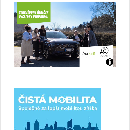
Jaké
jsme
ženy-
řidičky