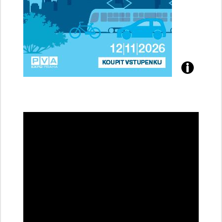
Přijďte
na
konferenci