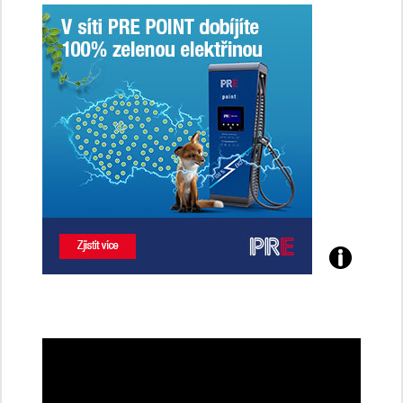
Poznejte
všechny
dobíjecí
stanice