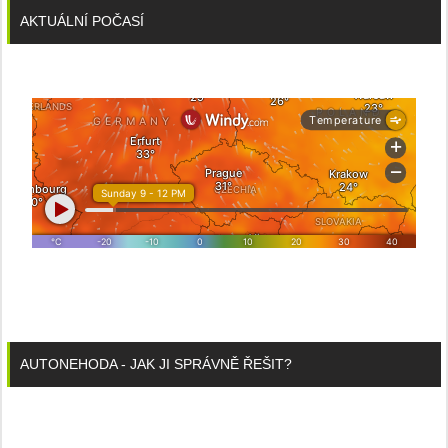
AKTUÁLNÍ POČASÍ
AUTONEHODA - JAK JI SPRÁVNĚ ŘEŠIT?