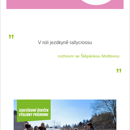
V roli jezdkyně rallycrossu
LEA
 jízdu
rozhovor se Štěpánkou Mottlovou