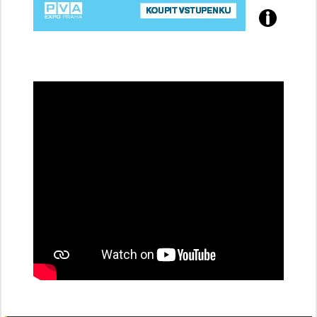
Přijďte
na
konferenci