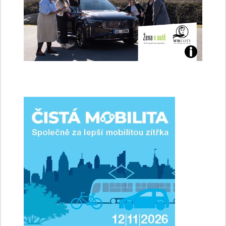
Jaké
jsme
ženy-
řidičky