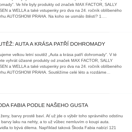
omady“. Ve hře byly produkty od značek MAX FACTOR, SALLY
áklady správného poutání
Zabavte děti na cestách
EN a WELLA a také vstupenky pro dva na 24. ročník oblíbeného
autosedačky
trhu AUTOSHOW PRAHA. Na koho se usmálo štěstí? 1….
překvapivé rady pro bezpečnou
stručně o autosedačkách
UTĚŽ: AUTA A KRÁSA PATŘÍ DOHROMADY
tujeme velkou letní soutěž „Auta a krása patří dohromady“. V té
te vyhrát úžasné produkty od značek MAX FACTOR, SALLY
EN a WELLA a také vstupenky pro dva na 24. ročník oblíbeného
trhu AUTOSHOW PRAHA. Soutěžíme celé léto a rozdáme…
ODA FABIA PODLE NAŠEHO GUSTA
 ženy, barvy prostě baví. Ať už jde o výběr toho správného odstínu
, barvy laku na nehty, a to už vůbec nemluvím o koupi auta.
vidla to bývá dilema. Například taková Škoda Fabia nabízí 121