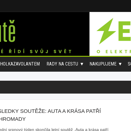
#HOLKAZAVOLANTEM
RADY NA CESTU
NAKUPUJEME
S
LEDKY SOUTĚŽE: AUTA A KRÁSA PATŘÍ
HROMADY
ední srpnový týden skončila letní soutěž „Auta a krása patří