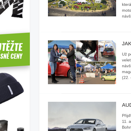
která
moto
návš
JA
Už p
vele
návš
maga
(22. 
AU
Přij
11. 
Bohn