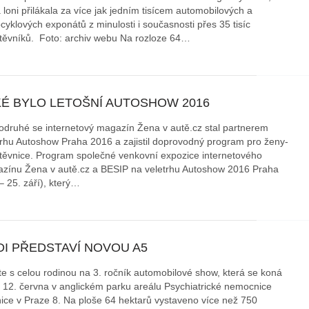
 loni přilákala za více jak jedním tisícem automobilových a
cyklových exponátů z minulosti i současnosti přes 35 tisíc
těvníků. Foto: archiv webu Na rozloze 64…
KÉ BYLO LETOŠNÍ AUTOSHOW 2016
odruhé se internetový magazín Žena v autě.cz stal partnerem
trhu Autoshow Praha 2016 a zajistil doprovodný program pro ženy-
těvnice. Program společné venkovní expozice internetového
zínu Žena v autě.cz a BESIP na veletrhu Autoshow 2016 Praha
– 25. září), který…
DI PŘEDSTAVÍ NOVOU A5
ďte s celou rodinou na 3. ročník automobilové show, která se koná
a 12. června v anglickém parku areálu Psychiatrické nemocnice
ice v Praze 8. Na ploše 64 hektarů vystaveno více než 750