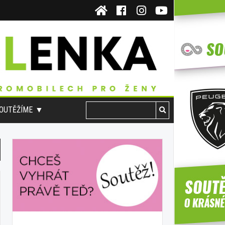
OUTĚŽÍME