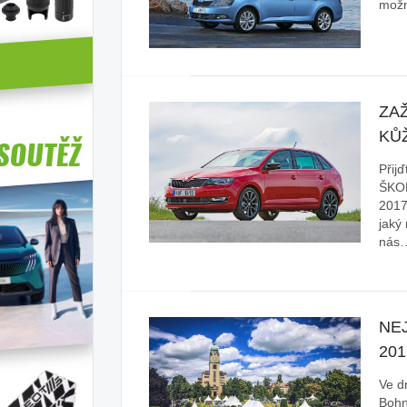
možn
ZA
KŮŽ
Přij
ŠKOD
2017
jaký
nás
NE
201
Ve d
Bohn