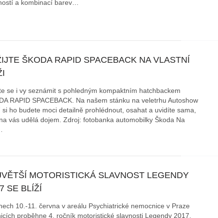
ostí a kombinací barev…
ŽIJTE ŠKODA RAPID SPACEBACK NA VLASTNÍ
I
ďte se i vy seznámit s pohledným kompaktním hatchbackem
A RAPID SPACEBACK. Na našem stánku na veletrhu Autoshow
 si ho budete moci detailně prohlédnout, osahat a uvidíte sama,
 na vás udělá dojem. Zdroj: fotobanka automobilky Škoda Na
…
JVĚTŠÍ MOTORISTICKÁ SLAVNOST LEGENDY
7 SE BLÍŽÍ
nech 10.-11. června v areálu Psychiatrické nemocnice v Praze
icích proběhne 4. ročník motoristické slavnosti Legendy 2017,