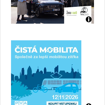
Jaké
jsme
ženy-
řidičky