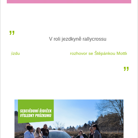
V roli jezdkyně rallycrossu
LEA
 jízdu
rozhovor se Štěpánkou Mottlovou