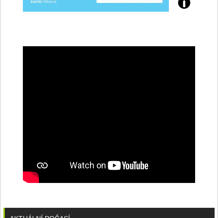
Přijďte
na
konferenci