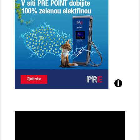
Poznejte
všechny
dobíjecí
stanice