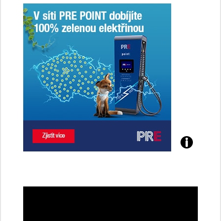
Poznejte
všechny
dobíjecí
stanice