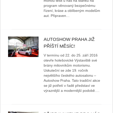
mohou těšit u nás na stánku na
program věnovaný bezpečnému
řízení, kráse a oblíbeným modelům
aut. Připraven…
AUTOSHOW PRAHA JIŽ
PŘÍŠTÍ MĚSÍC!
V termínu od 22. do 25. září 2016
otevře holešovické Výstaviště své
brány milovníkům motorismu.
Uskuteční se zde 19. ročník
největšího českého autosalonu –
Autoshow Praha. Tato tradiční akce
se již potřetí v řadě představí ve
výraznější a modernější podobě….