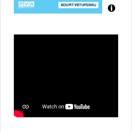
Přijďte
na
konferenci