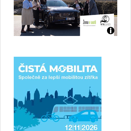
Jaké
jsme
ženy-
řidičky