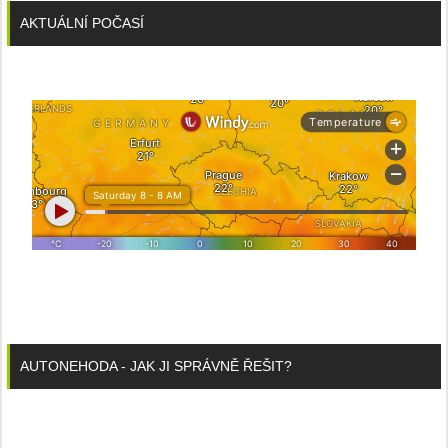
AKTUÁLNÍ POČASÍ
AUTONEHODA - JAK JI SPRÁVNĚ ŘEŠIT?