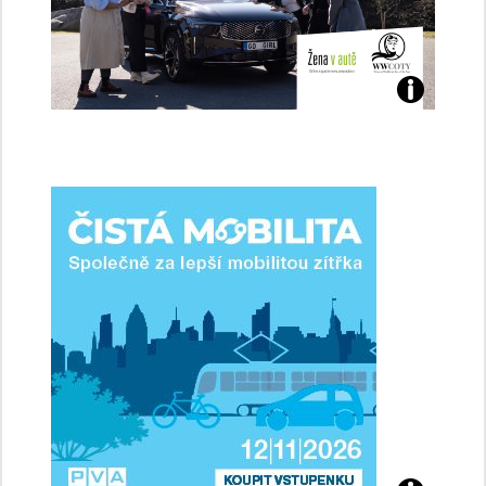
Jaké
jsme
ženy-
řidičky