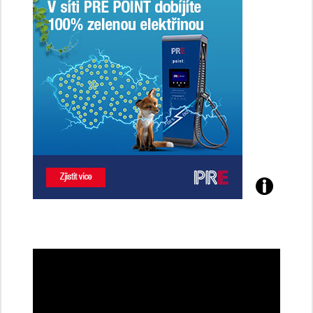
Poznejte
všechny
dobíjecí
stanice