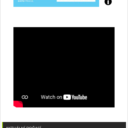
Přijďte
na
konferenci