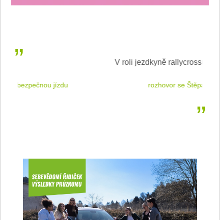
V roli jezdkyně rallycrossu
LEA
 jízdu
rozhovor se Štěpánkou Mottlovou