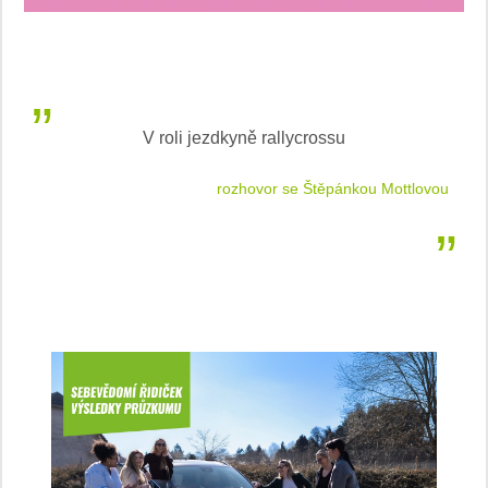
V roli jezdkyně rallycrossu
LEA
 jízdu
rozhovor se Štěpánkou Mottlovou