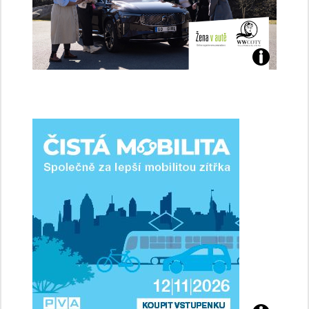
Jaké
jsme
ženy-
řidičky