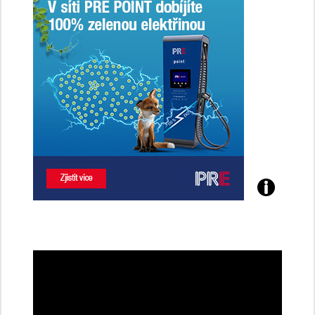
Poznejte
všechny
dobíjecí
stanice