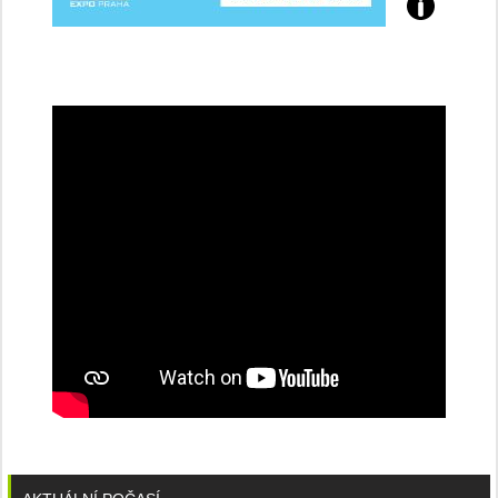
Přijďte
na
konferenci