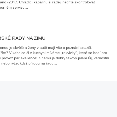
áno -20°C. Chladící kapalinu si raději nechte zkontrolovat
borném servisu…
BSKÉ RADY NA ZIMU
ženou je skvělé a ženy v autě mají vše o poznání snazší.
říte? V kabelce či v kuchyni míváme „rekvizity“, které se hodí pro
 provoz par exellence! K čemu je dobrý takový jelení lůj, věrnostní
a nebo rýže, když přijdou na řadu…