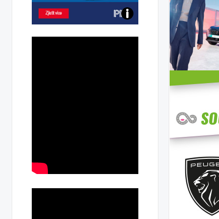
Poznejte
všechny
dobíjecí
stanice
PRE