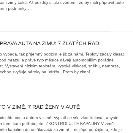
ení zimy čeká. Až později si ale uvědomí, že by měli připravit auto
imní podmínky….
áklady správného poutání
Zabavte děti na cestách
autosedačky
překvapivé rady pro bezpečnou
stručně o autosedačkách
PRAVA AUTA NA ZIMU: 7 ZLATÝCH RAD
o vypadá, tak příjemný podzim je již za námi. Teploty začaly klesat
bod mrazu, a právě tyto měsíce dávají automobilům pořádně
at. Vystavení nízkým teplotám, vysoké vlhkosti, sněhu, námraze,
šechno zvyšuje nároky na údržbu. Proto by zimní…
O V ZIMĚ: 7 RAD ŽENY V AUTĚ
dceňte cestu autem v zimě. Vyplatí se vše zkontrolovat, abyste
la tam, kam potřebujete. ZKONTROLUJTE KAPALINY V zimě
ňte kapalinu do ostřikovačů za zimní – nejlépe použijte tu, kde je