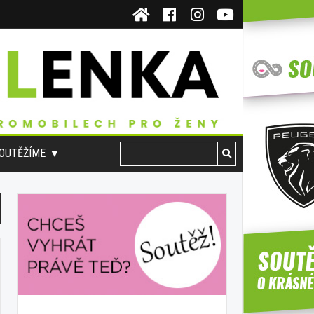
OUTĚŽÍME