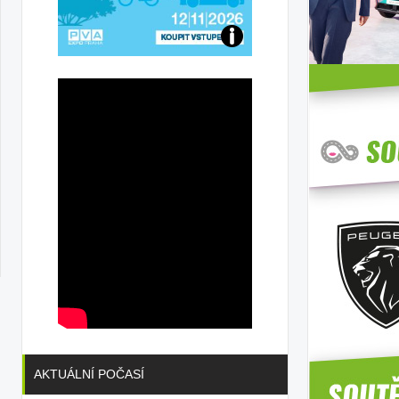
Přijďte
na
konferenci
AKTUÁLNÍ POČASÍ