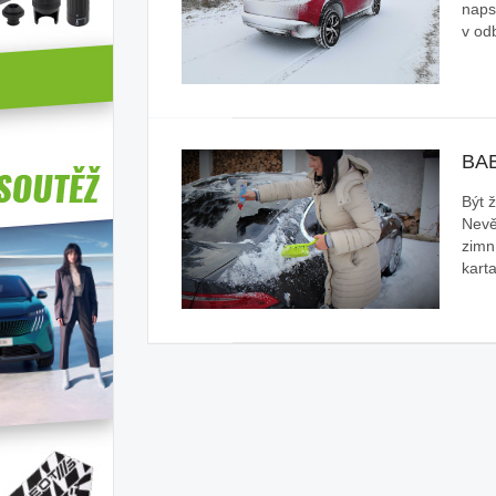
naps
v od
BA
Být 
Nevě
zimní
kart