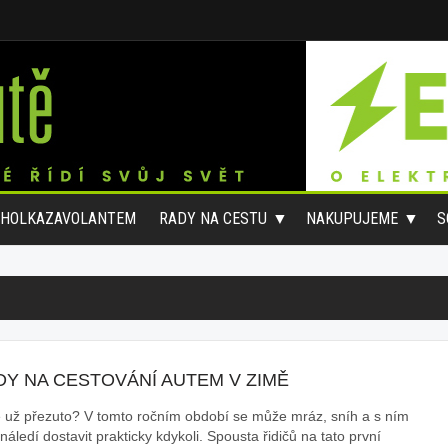
#HOLKAZAVOLANTEM
RADY NA CESTU
NAKUPUJEME
S
DY NA CESTOVÁNÍ AUTEM V ZIMĚ
 už přezuto? V tomto ročním období se může mráz, sníh a s ním
náledí dostavit prakticky kdykoli. Spousta řidičů na tato první