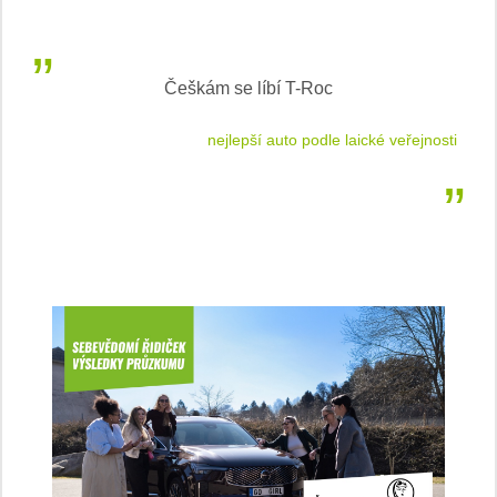
Češkám se líbí T-Roc
 cestu
nejlepší auto podle laické veřejnosti