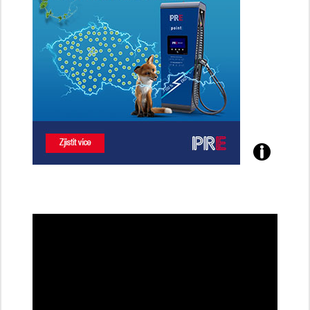
Poznejte
všechny
dobíjecí
stanice
PRE