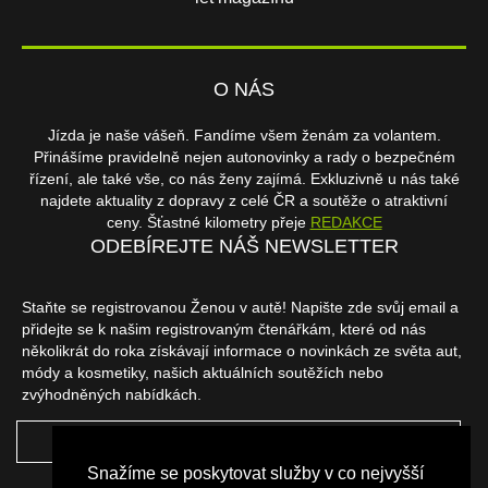
O NÁS
Jízda je naše vášeň. Fandíme všem ženám za volantem.
Přinášíme pravidelně nejen autonovinky a rady o bezpečném
řízení, ale také vše, co nás ženy zajímá. Exkluzivně u nás také
najdete aktuality z dopravy z celé ČR a soutěže o atraktivní
ceny. Šťastné kilometry přeje
REDAKCE
ODEBÍREJTE NÁŠ NEWSLETTER
Staňte se registrovanou Ženou v autě! Napište zde svůj email a
přidejte se k našim registrovaným čtenářkám, které od nás
několikrát do roka získávají informace o novinkách ze světa aut,
módy a kosmetiky, našich aktuálních soutěžích nebo
zvýhodněných nabídkách.
ODEBÍRAT
Snažíme se poskytovat služby v co nejvyšší
NAŠI PARTNEŘI