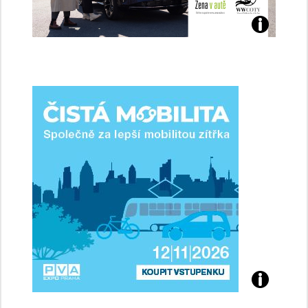
Jaké
jsme
ženy-
řidičky
Přijďte