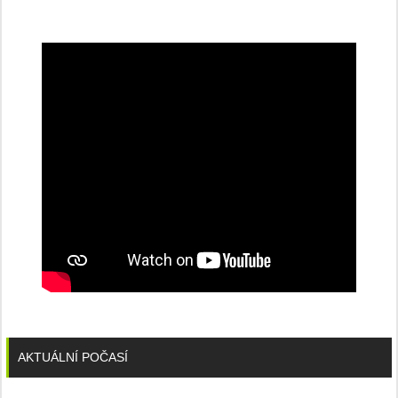
na
konferenci
AKTUÁLNÍ POČASÍ