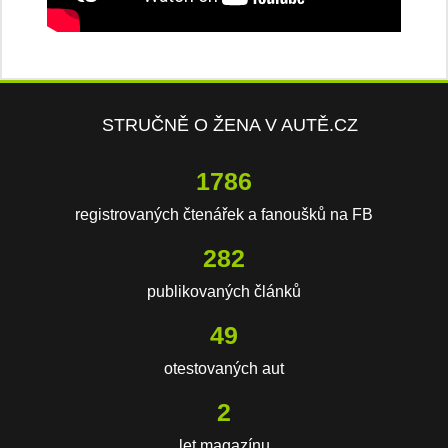
STRUČNĚ O ŽENA V AUTĚ.CZ
2663
registrovaných čtenářek a fanoušků na FB
420
publikovaných článků
74
otestovaných aut
2
let magazínu