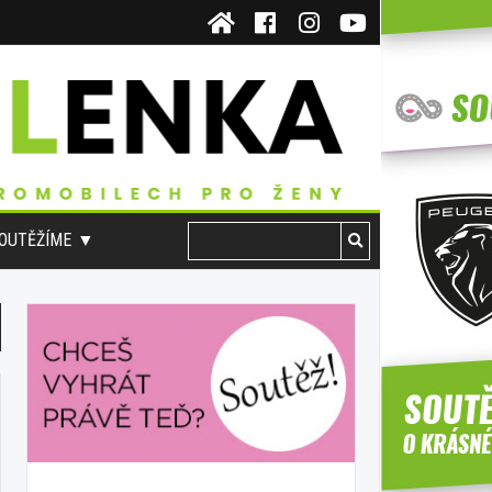
OUTĚŽÍME