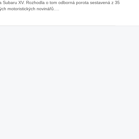
a Subaru XV. Rozhodla o tom odborná porota sestavená z 35
ých motoristických novinářů….
áklady správného poutání
Zabavte děti na cestách
autosedačky
překvapivé rady pro bezpečnou
stručně o autosedačkách