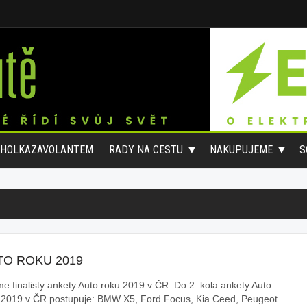
#HOLKAZAVOLANTEM
RADY NA CESTU
NAKUPUJEME
S
TO ROKU 2019
e finalisty ankety Auto roku 2019 v ČR. Do 2. kola ankety Auto
 2019 v ČR postupuje: BMW X5, Ford Focus, Kia Ceed, Peugeot