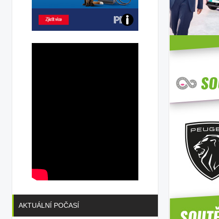
Poznejte
všechny
dobíjecí
stanice
PRE
AKTUÁLNÍ POČASÍ