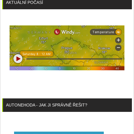
AKTUÁLNÍ POČASÍ
AUTONEHODA - JAK JI SPRÁVNĚ ŘEŠIT?