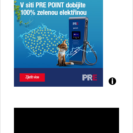
Poznejte
všechny
dobíjecí
stanice