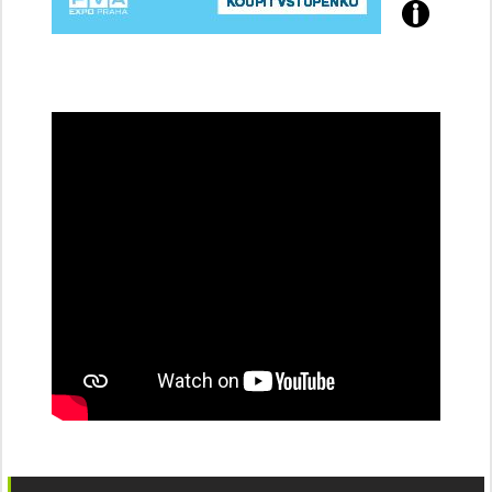
Přijďte
na
konferenci