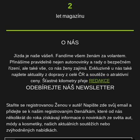
2
let magazínu
O NÁS
Jízda je naše vášeň. Fandíme všem ženám za volantem.
Přinášíme pravidelně nejen autonovinky a rady o bezpečném
řízení, ale také vše, co nás ženy zajímá. Exkluzivně u nás také
najdete aktuality z dopravy z celé ČR a soutěže o atraktivní
ceny. Šťastné kilometry přeje
REDAKCE
ODEBÍREJTE NÁŠ NEWSLETTER
Staňte se registrovanou Ženou v autě! Napište zde svůj email a
přidejte se k našim registrovaným čtenářkám, které od nás
několikrát do roka získávají informace o novinkách ze světa aut,
módy a kosmetiky, našich aktuálních soutěžích nebo
zvýhodněných nabídkách.