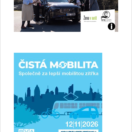
Jaké
jsme
ženy-
řidičky