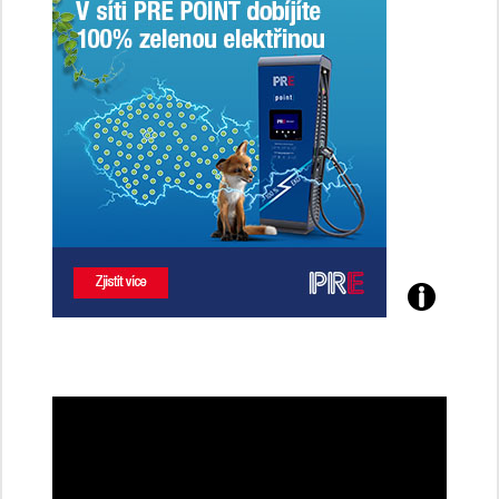
Poznejte
všechny
dobíjecí
stanice