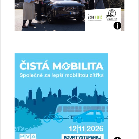
Jaké
jsme
ženy-
řidičky