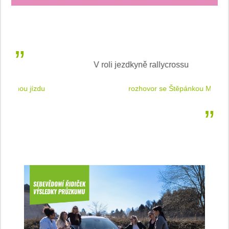
V roli jezdkyně rallycrossu
LEA
 jízdu
rozhovor se Štěpánkou Mottlovou