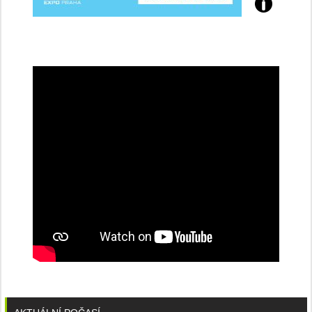
Přijďte
na
konferenci