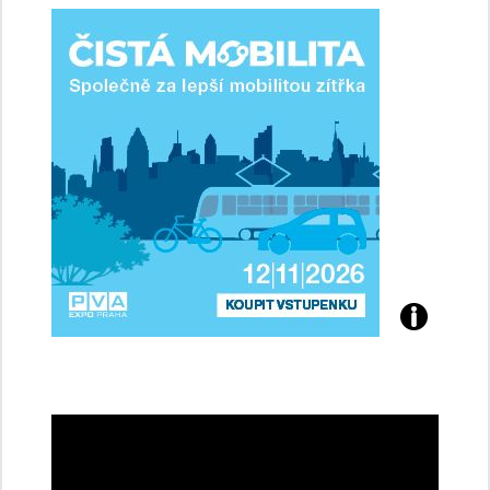
ženy-
řidičky
Přijďte
na
konferenci