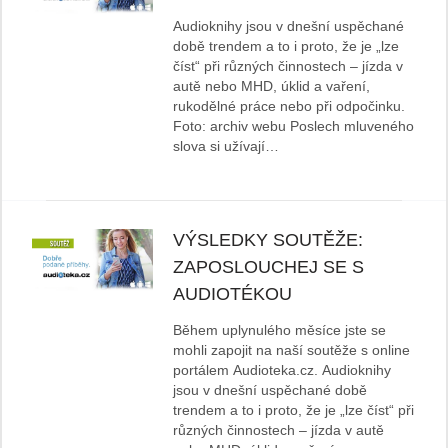
Audioknihy jsou v dnešní uspěchané
době trendem a to i proto, že je „lze
číst“ při různých činnostech – jízda v
autě nebo MHD, úklid a vaření,
rukodělné práce nebo při odpočinku.
Foto: archiv webu Poslech mluveného
slova si užívají…
VÝSLEDKY SOUTĚŽE:
ZAPOSLOUCHEJ SE S
AUDIOTÉKOU
Během uplynulého měsíce jste se
mohli zapojit na naší soutěže s online
portálem Audioteka.cz. Audioknihy
jsou v dnešní uspěchané době
trendem a to i proto, že je „lze číst“ při
různých činnostech – jízda v autě