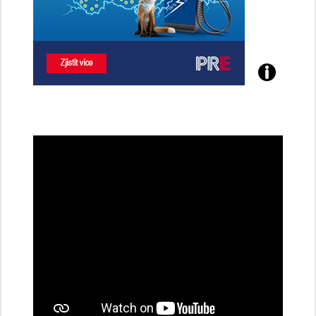
Poznejte
všechny
dobíjecí
stanice
PRE