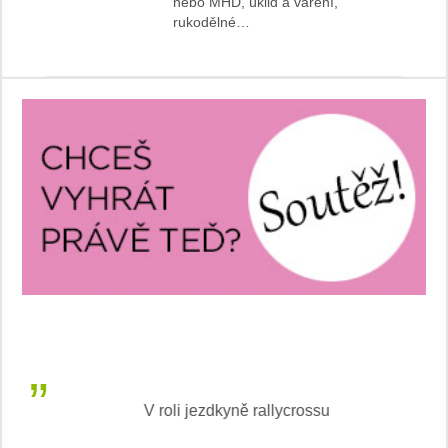
nebo MHD, úklid a vaření,
rukodělné…
V roli jezdkyně rallycrossu
LEA