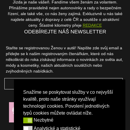
Jízda je naše vášeň. Fandíme všem ženám za volantem.
Přinášíme pravidelně nejen autonovinky a rady o bezpečném
řízení, ale také vše, co nás ženy zajímá. Exkluzivně u nás také
najdete aktuality z dopravy z celé ČR a soutěže o atraktivní
ceny. Šťastné kilometry přeje
REDAKCE
ODEBÍREJTE NÁŠ NEWSLETTER
Staňte se registrovanou Ženou v autě! Napište zde svůj email a
přidejte se k našim registrovaným čtenářkám, které od nás
několikrát do roka získávají informace o novinkách ze světa aut,
módy a kosmetiky, našich aktuálních soutěžích nebo
zvýhodněných nabídkách.
ODEBÍRAT
Snažíme se poskytovat služby v co nejvyšší
NAŠI PARTNEŘI
kvalitě, proto naše stránky využívají
technologii cookies. Povolení jednotlivých
typů cookies můžete ovládat níže.
Nezbytné
Nezbytné
Analytické a statistické
Analytické a statistické