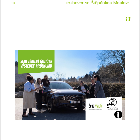
 jízdu
rozhovor se Štěpánkou Mottlovou
Jaké
jsme