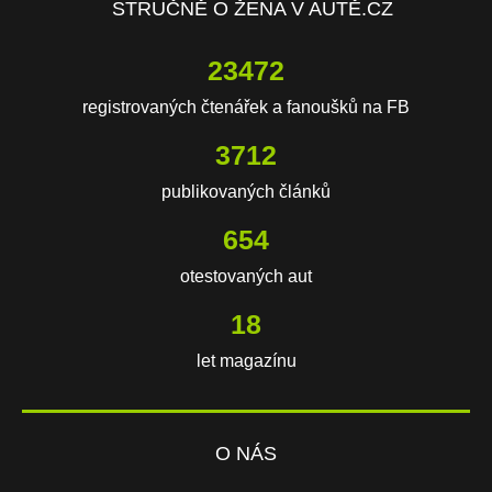
STRUČNĚ O ŽENA V AUTĚ.CZ
23472
registrovaných čtenářek a fanoušků na FB
3712
publikovaných článků
654
otestovaných aut
18
let magazínu
O NÁS