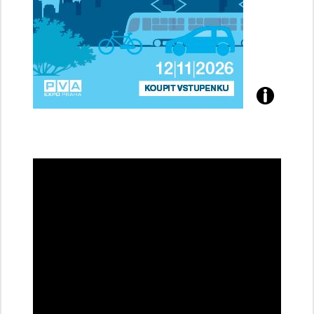
Přijďte
na
konferenci