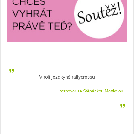
V roli jezdkyně rallycrossu
LEA
 jízdu
rozhovor se Štěpánkou Mottlovou