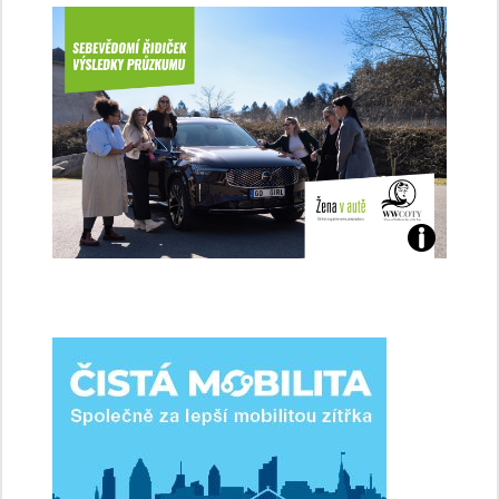
Jaké
jsme
ženy-
řidičky