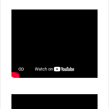
všechny
dobíjecí
stanice
PRE