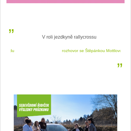
V roli jezdkyně rallycrossu
LEA
 jízdu
rozhovor se Štěpánkou Mottlovou