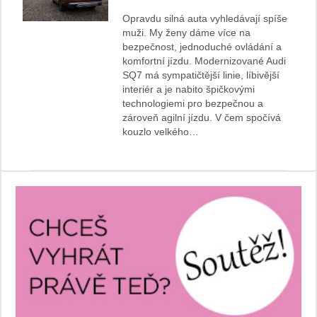
Opravdu silná auta vyhledávají spíše
muži. My ženy dáme více na
bezpečnost, jednoduché ovládání a
komfortní jízdu. Modernizované Audi
SQ7 má sympatičtější linie, líbivější
interiér a je nabito špičkovými
technologiemi pro bezpečnou a
zároveň agilní jízdu. V čem spočívá
kouzlo velkého…