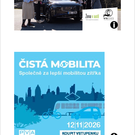
Jaké
jsme
ženy-
řidičky