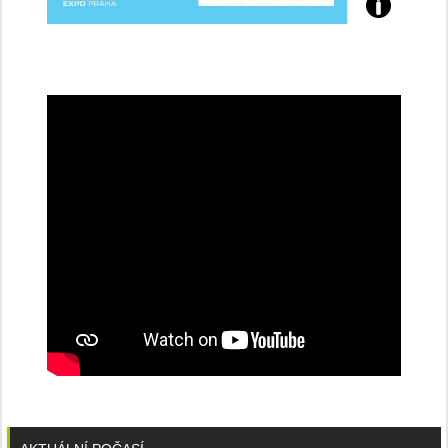
Přijďte
na
konferenci