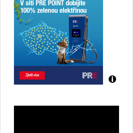
Poznejte
všechny
dobíjecí
stanice