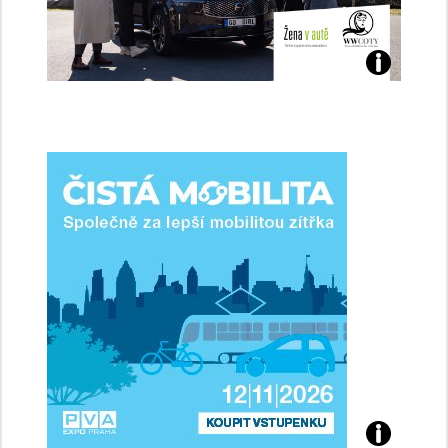
Jaké
jsme
ženy-
řidičky
Přijďte