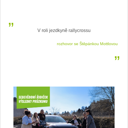
V roli jezdkyně rallycrossu
LEA
 jízdu
rozhovor se Štěpánkou Mottlovou