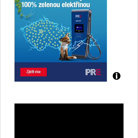
Poznejte
všechny
dobíjecí
stanice
PRE