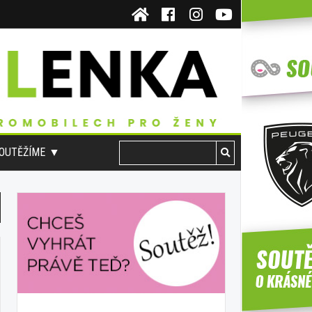
OUTĚŽÍME