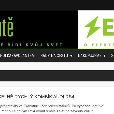
#HOLKAZAVOLANTEM
RADY NA CESTU
NAKUPUJEME
S
KELNĚ RYCHLÝ KOMBÍK AUDI RS4
 představilo ve Frankfurtu sen všech tatínků. Po vysazení dětí ve
e mohou s novým RS4 Avant směle zajet na závodní okruh.