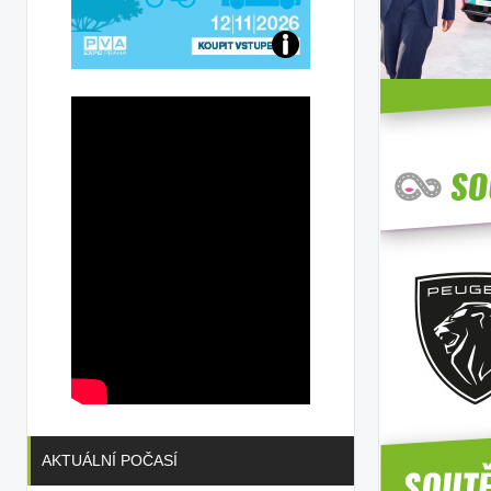
Přijďte
na
konferenci
AKTUÁLNÍ POČASÍ