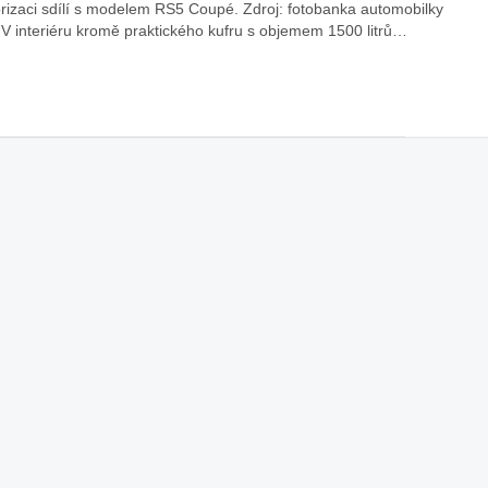
rizaci sdílí s modelem RS5 Coupé. Zdroj: fotobanka automobilky
 V interiéru kromě praktického kufru s objemem 1500 litrů…
áklady správného poutání
Zabavte děti na cestách
autosedačky
překvapivé rady pro bezpečnou
stručně o autosedačkách