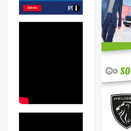
Poznejte
všechny
dobíjecí
stanice
PRE