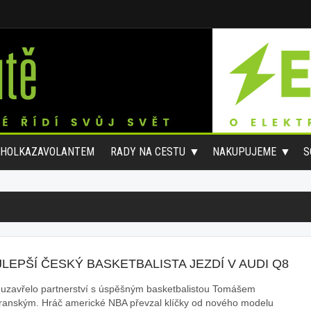
#HOLKAZAVOLANTEM
RADY NA CESTU
NAKUPUJEME
S
LEPŠÍ ČESKÝ BASKETBALISTA JEZDÍ V AUDI Q8
 uzavřelo partnerství s úspěšným basketbalistou Tomášem
ranským. Hráč americké NBA převzal klíčky od nového modelu