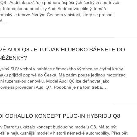
 Q8. Audi tak rozšiřuje podporu úspěšných českých sportovců.
j: fotobanka automobilky Audi Sedmadvacetiletý Tomáš
áklady správného poutání
Zabavte děti na cestách
anský je teprve čtvrtým Čechem v historii, který se prosadil
autosedačky
BA,…
překvapivé rady pro bezpečnou
stručně o autosedačkách
VÉ AUDI Q8 JE TU! JAK HLUBOKO SÁHNETE DO
NĚŽENKY?
slný SUV vrchol v nabídce německého výrobce se čtyřmi kruhy
naku přijíždí poprvé do Česka. Má zatím pouze jedinou motorizaci
vní tuzemskou cenovku. Model Audi Q8 lze definovat jako
tovnější provedení Audi Q7. Podobně je na tom třeba…
DI ODHALILO KONCEPT PLUG-IN HYBRIDU Q8
 v Detroitu ukázalo koncept budoucího modelu Q8. Má to být
ětší a nejluxusnější model v historii německé automobilky. Přes pět