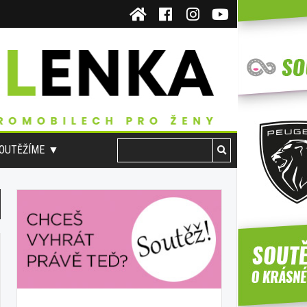
OUTĚŽÍME