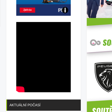
Poznejte
všechny
dobíjecí
stanice
PRE
AKTUÁLNÍ POČASÍ