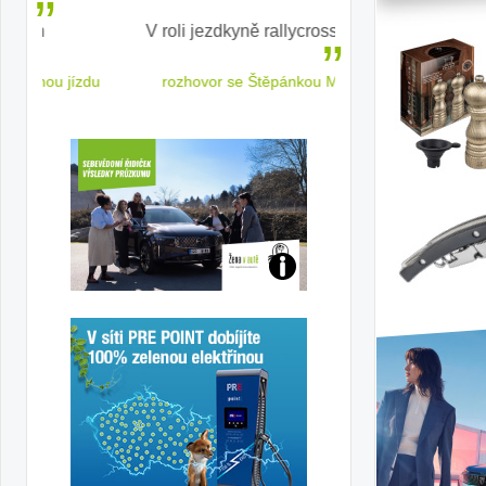
V roli jezdkyně rallycrossu
LEAF od Nissa
ženským a
 jízdu
rozhovor se Štěpánkou Mottlovou
Jaké
jsme
ženy-
řidičky