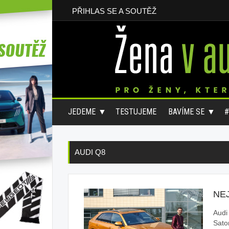
PŘIHLAS SE A SOUTĚŽ
JEDEME
TESTUJEME
BAVÍME SE
AUDI Q8
NEJ
Audi
Sato