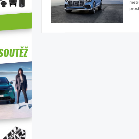
metrů
pros