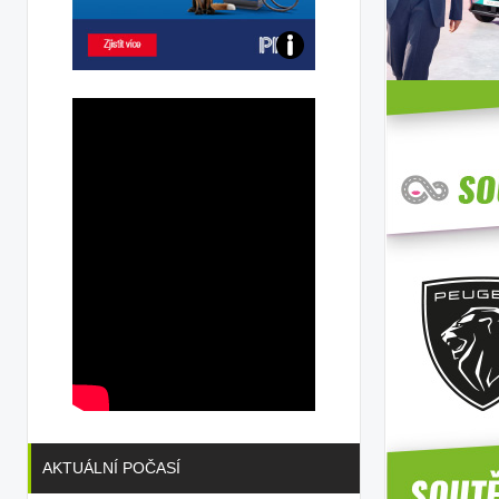
Poznejte
všechny
dobíjecí
stanice
PRE
AKTUÁLNÍ POČASÍ