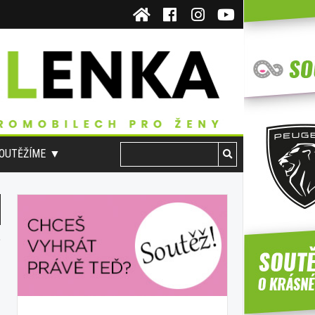
OUTĚŽÍME