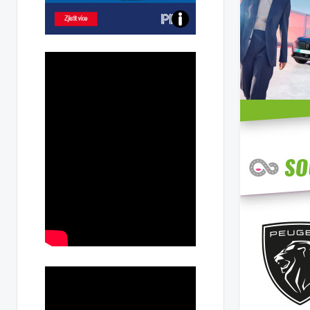
Poznejte
všechny
dobíjecí
stanice
PRE