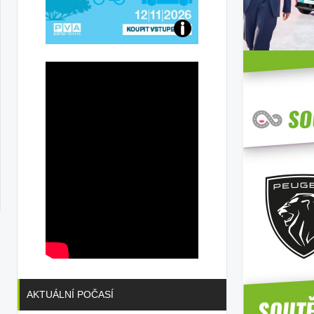
Přijďte
na
konferenci
AKTUÁLNÍ POČASÍ