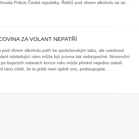
třovala Policie České republiky. Řidičů pod vlivem alkoholu se ve…
COVINA ZA VOLANT NEPATŘÍ
a pod vlivem alkoholu patří ke společenským tabu, ale usednout
olant následující ráno může být zrovna tak nebezpečné. Novoroční
a po bujarých oslavách konce roku může přinést nejedno úskalí.
d ráno cítítě, že to ještě není úplně ono, podstupujete…