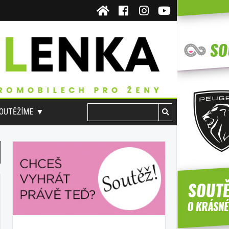
OUTĚŽÍME