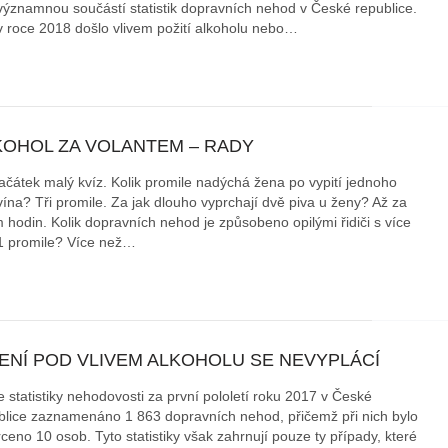
 významnou součástí statistik dopravních nehod v České republice.
v roce 2018 došlo vlivem požití alkoholu nebo…
áklady správného poutání
Zabavte děti na cestách
autosedačky
překvapivé rady pro bezpečnou
stručně o autosedačkách
KOHOL ZA VOLANTEM – RADY
ačátek malý kvíz. Kolik promile nadýchá žena po vypití jednoho
 vína? Tři promile. Za jak dlouho vyprchají dvě piva u ženy? Až za
 hodin. Kolik dopravních nehod je způsobeno opilými řidiči s více
1 promile? Více než…
ZENÍ POD VLIVEM ALKOHOLU SE NEVYPLÁCÍ
e statistiky nehodovosti za první pololetí roku 2017 v České
blice zaznamenáno 1 863 dopravních nehod, přičemž při nich bylo
ceno 10 osob. Tyto statistiky však zahrnují pouze ty případy, které