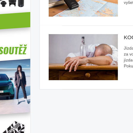
vyše
KO
Jízd
za v
jízd
Poku