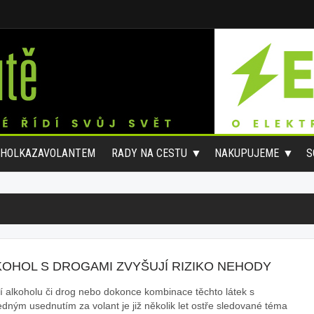
#HOLKAZAVOLANTEM
RADY NA CESTU
NAKUPUJEME
S
KOHOL S DROGAMI ZVYŠUJÍ RIZIKO NEHODY
tí alkoholu či drog nebo dokonce kombinace těchto látek s
edným usednutím za volant je již několik let ostře sledované téma