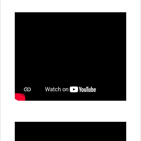
všechny
dobíjecí
stanice
PRE