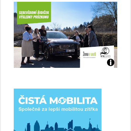
Jaké
jsme
ženy-
řidičky