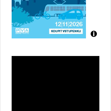
Přijďte
na
konferenci