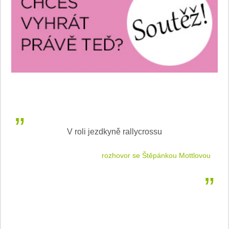
V roli jezdkyně rallycrossu
LEA
 jízdu
rozhovor se Štěpánkou Mottlovou