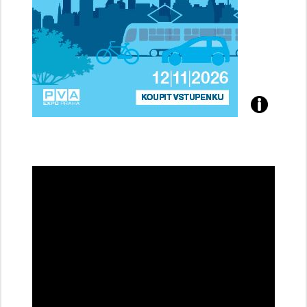
Přijďte
na
konferenci