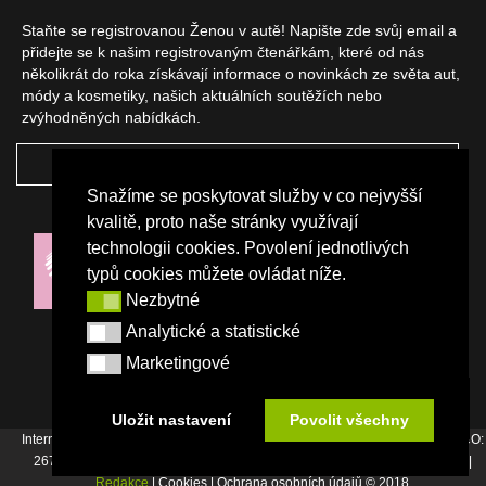
Staňte se registrovanou Ženou v autě! Napište zde svůj email a
přidejte se k našim registrovaným čtenářkám, které od nás
několikrát do roka získávají informace o novinkách ze světa aut,
módy a kosmetiky, našich aktuálních soutěžích nebo
zvýhodněných nabídkách.
ODEBÍRAT
Snažíme se poskytovat služby v co nejvyšší
NAŠI PARTNEŘI
kvalitě, proto naše stránky využívají
technologii cookies. Povolení jednotlivých
typů cookies můžete ovládat níže.
Nezbytné
Nezbytné
Analytické a statistické
Analytické a statistické
Marketingové
Marketingové
Uložit nastavení
Povolit všechny
Internetový magazín Žena v autě vydává vydavatelství Srdce Evropy s.r.o., IČO:
26744007, Bořivojova 17, Praha 3, Tel. : +420 222 726 364 |
Napište nám
|
Redakce
| Cookies | Ochrana osobních údajů © 2018