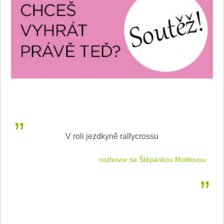
V roli jezdkyně rallycrossu
LEA
 jízdu
rozhovor se Štěpánkou Mottlovou