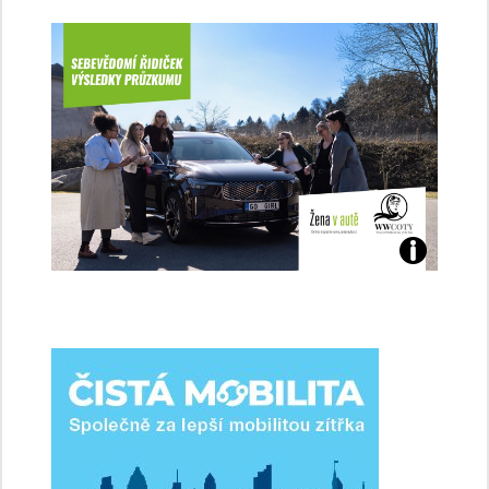
Jaké
jsme
ženy-
řidičky