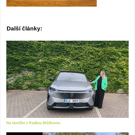
Další články:
Na slovíčko s Radkou Brůžkovou