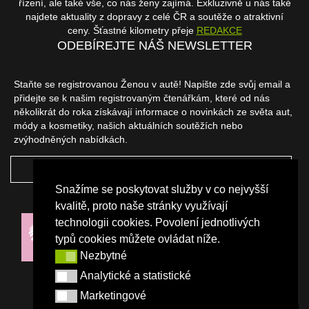
řízení, ale také vše, co nás ženy zajímá. Exkluzivně u nás také
najdete aktuality z dopravy z celé ČR a soutěže o atraktivní
ceny. Šťastné kilometry přeje
REDAKCE
ODEBÍREJTE NÁŠ NEWSLETTER
Staňte se registrovanou Ženou v autě! Napište zde svůj email a
přidejte se k našim registrovaným čtenářkám, které od nás
několikrát do roka získávají informace o novinkách ze světa aut,
módy a kosmetiky, našich aktuálních soutěžích nebo
zvýhodněných nabídkách.
ODEBÍRAT
Snažíme se poskytovat služby v co nejvyšší
NAŠI PARTNEŘI
kvalitě, proto naše stránky využívají
technologii cookies. Povolení jednotlivých
typů cookies můžete ovládat níže.
Nezbytné
Nezbytné
Analytické a statistické
Analytické a statistické
Marketingové
Marketingové