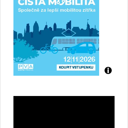
řidičky
Přijďte
na
konferenci