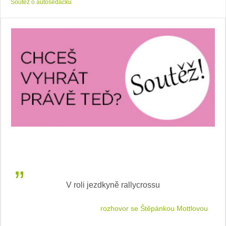
Soutěž o autosedačku
V roli jezdkyně rallycrossu
LEA
 jízdu
rozhovor se Štěpánkou Mottlovou