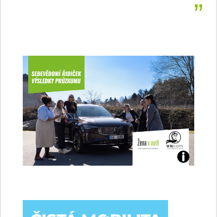
Jaké
jsme
ženy-