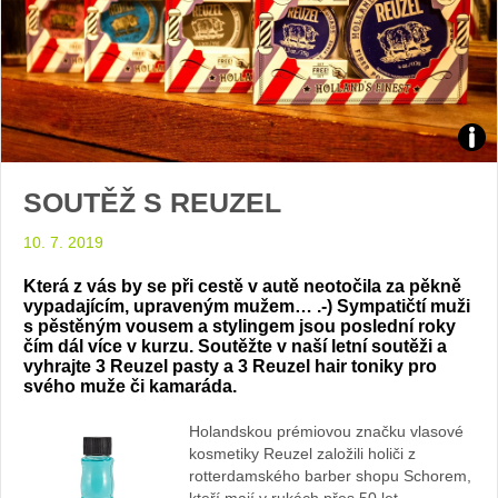
Zdroj
SOUTĚŽ S REUZEL
arch
10. 7. 2019
web
Která z vás by se při cestě v autě neotočila za pěkně
vypadajícím, upraveným mužem… .-) Sympatičtí muži
s pěstěným vousem a stylingem jsou poslední roky
čím dál více v kurzu. Soutěžte v naší letní soutěži a
vyhrajte 3 Reuzel pasty a 3 Reuzel hair toniky pro
svého muže či kamaráda.
Holandskou prémiovou značku vlasové
kosmetiky Reuzel založili holiči z
rotterdamského barber shopu Schorem,