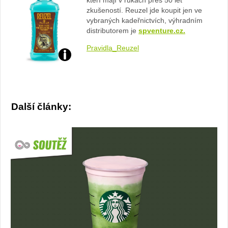
kteří mají v rukách přes 50 let
zkušeností. Reuzel jde koupit jen ve
vybraných kadeřnictvích, výhradním
distributorem je
spventure.cz.
Pravidla_Reuzel
Foto:
archiv
Další články:
webu