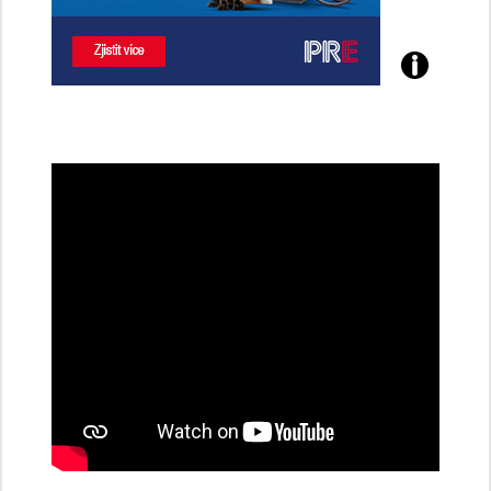
Poznejte
všechny
dobíjecí
stanice
PRE