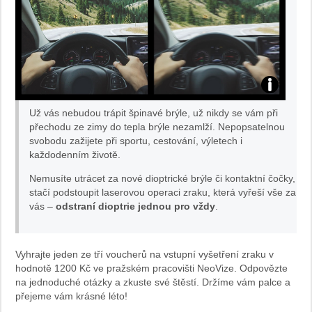
Astigmatis
Už vás nebudou trápit špinavé brýle, už nikdy se vám při
foto
přechodu ze zimy do tepla brýle nezamlží. Nepopsatelnou
svobodu zažijete při sportu, cestování, výletech i
každodenním životě.
Neo
Nemusíte utrácet za nové dioptrické brýle či kontaktní čočky,
Vize
stačí podstoupit laserovou operaci zraku, která vyřeší vše za
vás –
odstraní dioptrie jednou pro vždy
.
Vyhrajte jeden ze tří voucherů na vstupní vyšetření zraku v
hodnotě 1200 Kč ve pražském pracovišti NeoVize. Odpovězte
na jednoduché otázky a zkuste své štěstí. Držíme vám palce a
přejeme vám krásné léto!