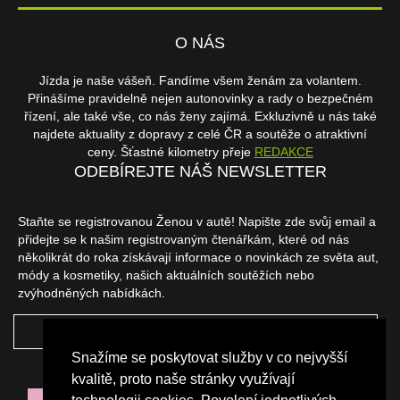
O NÁS
Jízda je naše vášeň. Fandíme všem ženám za volantem.
Přinášíme pravidelně nejen autonovinky a rady o bezpečném
řízení, ale také vše, co nás ženy zajímá. Exkluzivně u nás také
najdete aktuality z dopravy z celé ČR a soutěže o atraktivní
ceny. Šťastné kilometry přeje
REDAKCE
ODEBÍREJTE NÁŠ NEWSLETTER
Staňte se registrovanou Ženou v autě! Napište zde svůj email a
přidejte se k našim registrovaným čtenářkám, které od nás
několikrát do roka získávají informace o novinkách ze světa aut,
módy a kosmetiky, našich aktuálních soutěžích nebo
zvýhodněných nabídkách.
ODEBÍRAT
Snažíme se poskytovat služby v co nejvyšší
NAŠI PARTNEŘI
kvalitě, proto naše stránky využívají