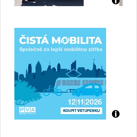
Jaké
jsme
ženy-
řidičky
Přijďte
na