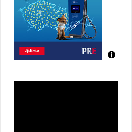
Poznejte
všechny
dobíjecí
stanice
PRE