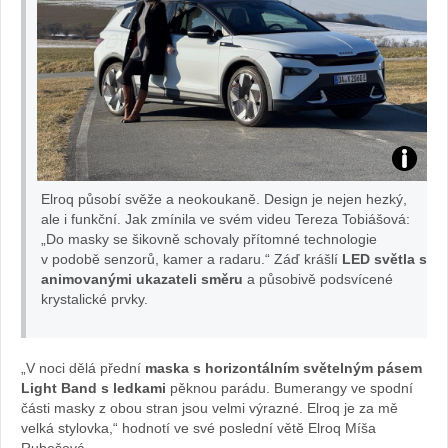
autě
Testová
Elroq působí svěže a neokoukaně. Design je nejen hezký,
ŠKODA
ale i funkční. Jak zmínila ve svém videu Tereza Tobiášová:
„Do masky se šikovně schovaly přítomné technologie
v podobě senzorů, kamer a radaru.“ Záď krášlí
LED světla s
Elroq:
animovanými ukazateli směru
a působivě podsvícené
krystalické prvky.
foto
Míša
„V noci dělá přední
maska s horizontálním světelným pásem
Light Band s ledkami
pěknou parádu. Bumerangy ve spodní
Rubešo
části masky z obou stran jsou velmi výrazné. Elroq je za mě
velká stylovka,“ hodnotí ve své poslední větě Elroq Míša