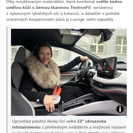
Díky recyklovaným materiálům, které kombinují
světle šedou
Žena
umělou kůži s černou tkaninou TechnoFil
, vyrobenou
z nylonových rybářských sítí a koberců, a detailům v podobě
v
oranžových bezpečnostní pásů je Lounge velmi nápaditá.
autě.cz
Bára
Uprostřed palubní desky ční velká
13“ obrazovka
Vaculík
infotainmentu
s přehledným ovládáním a možností nastavit