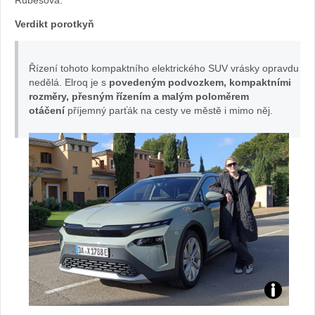
Rubešová.
Verdikt porotkyň
Řízení tohoto kompaktního elektrického SUV vrásky opravdu
nedělá. Elroq je s
povedeným podvozkem, kompaktními
rozměry, přesným řízením a malým poloměrem
otáčení
příjemný parťák na cesty ve městě i mimo něj.
Elr