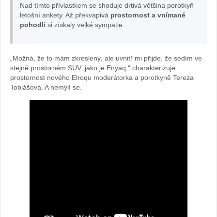
Nad tímto přívlastkem se shoduje drtivá většina porotkyň
letošní ankety. Až překvapivá
prostornost a vnímané
autě
pohodlí
si získaly velké sympatie.
„Možná, že to mám zkreslený, ale uvnitř mi přijde, že sedím ve
stejně prostorném SUV, jako je Enyaq,“ charakterizuje
prostornost nového Elroqu moderátorka a porotkyně Tereza
Tobiášová. A nemýlí se.