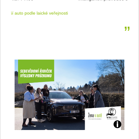
jnosti
sleduj náš web ELenka.cz
Jaké