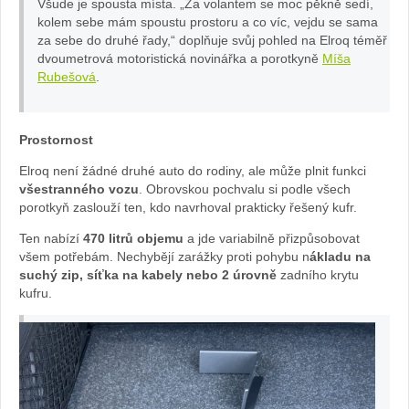
Všude je spousta místa. „Za volantem se moc pěkně sedí,
volante
kolem sebe mám spoustu prostoru a co víc, vejdu se sama
za sebe do druhé řady,“ doplňuje svůj pohled na Elroq téměř
dvoumetrová motoristická novinářka a porotkyně
Míša
ŠKODA
Rubešová
.
Elroq:
Prostornost
foto
Elroq není žádné druhé auto do rodiny, ale může plnit funkci
Míša
všestranného vozu
. Obrovskou pochvalu si podle všech
porotkyň zaslouží ten, kdo navrhoval prakticky řešený kufr.
Rubešo
Ten nabízí
470 litrů objemu
a jde variabilně přizpůsobovat
všem potřebám. Nechybějí zarážky proti pohybu n
ákladu na
suchý zip, síťka na kabely nebo 2 úrovně
zadního krytu
kufru.