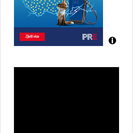
Poznejte
všechny
dobíjecí
stanice
PRE