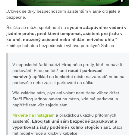
pa
nd
„Člověk se díky bezpečnostním asistentům v autě cítí jistě a
rk
bezpečně.
ul
Řidička se může spolehnout na
systém adaptivního vedení v
ov
a
jízdním pruhu, prediktivní tempomat, asistent pro jízdu v
koloně, nouzový asistent nebo hlídání mrtvého úhlu
,“
ac
Po
zmiňuje bohatou bezpečnostní výbavu porotkyně Sabina.
í
ko
V neposlední řadě nabízí Elroq něco pro ty, kteří nenávidí
ka
parkování! Elroq se totiž umí
naučit parkovací
rn
manévr
(například na konkrétní místo na zahradě nebo na
parkovišti) nebo zajistit parkování na dálku.
m
á
Vše zvládne sám, plyn ani volant není třeba vůbec držet.
er
Stačí Elroq jednou navést na místo, kde má parkovat, a
napříště tam vůz zajede sám.
a:
Mrkněte na Instagram
a praktickou ukázku přítomných
asistentů.
Elroq tak umí sám bezpečně zaparkovat a
fot
vyparkovat z řady podélně i kolmo stojících aut.
Stačí
mít mobil v ruce a klíčky v kabelce.