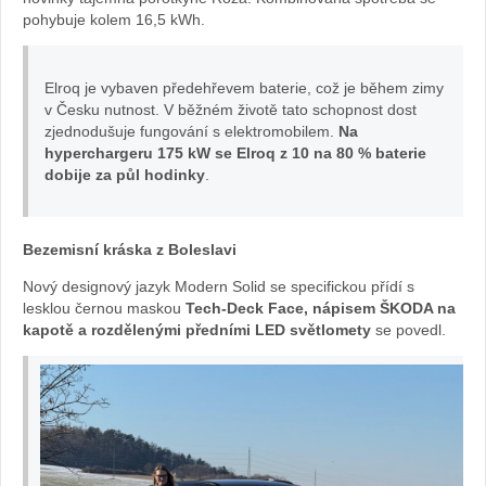
pohybuje kolem 16,5 kWh.
Elroqu
u
Elroq je vybaven předehřevem baterie, což je během zimy
v Česku nutnost. V běžném životě tato schopnost dost
nabíječky
zjednodušuje fungování s elektromobilem.
Na
hyperchargeru 175 kW se Elroq z 10 na 80 % baterie
PRE
dobije za půl hodinky
.
otestovala
Bezemisní kráska z Boleslavi
Bára
Nový designový jazyk Modern Solid se specifickou přídí s
lesklou černou maskou
Tech‑Deck Face, nápisem ŠKODA na
Vaculíková:
kapotě a rozdělenými předními LED světlomety
se povedl.
foto
Žena
v