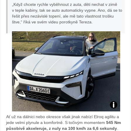
foto
„Když chcete rychle vyběhnout z auta, děti nechat v zimě
rot
v teple kabiny, tak se auto automaticky vypne. Ano, dá se to
řešit přes nezávislé topení, ale mě tato vlastnost trošku
Tereza
štve,“ říká ve svém videu porotkyně Tereza.
ky
Tobiášo
ně
Sa
bi
na
:
fot
Za
o
Ať už na dálnici nebo okresce však jinak nabízí Elroq agilitu a
vo
jede velmi plynule a komfortně. S točivým momentem
545 Nm
I.
působivě akceleruje, z nuly na 100 km/h za 6,6 sekundy
.