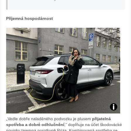
o
Že
Příjemná hospodárnost
na
v
au
tě.
cz
Snadné
„Vedle dobře naladěného podvozku je plusem
přijatelná
dobíjení
spotřeba a dobré odhlučnění
,“ doplňuje na účet škodovácké
novinky tajemná porotkyně Róza. Kombinovaná spotřeba se