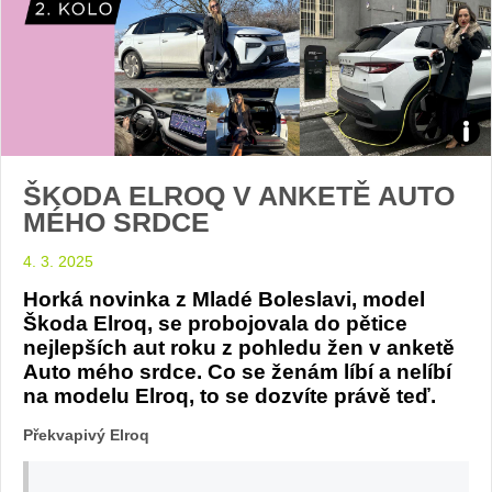
Test
ŠKODA ELROQ V ANKETĚ AUTO
Elro
MÉHO SRDCE
poro
4. 3. 2025
AMS
Horká novinka z Mladé Boleslavi, model
Škoda Elroq, se probojovala do pětice
foto
nejlepších aut roku z pohledu žen v anketě
Auto mého srdce. Co se ženám líbí a nelíbí
foto
na modelu Elroq, to se dozvíte právě teď.
Překvapivý Elroq
Žen
v