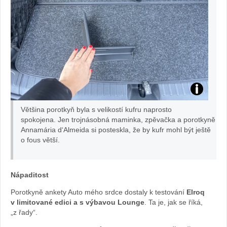
Kufr
Většina porotkyň byla s velikostí kufru naprosto
v
spokojena. Jen trojnásobná maminka, zpěvačka a porotkyně
Annamária d‘Almeida si posteskla, že by kufr mohl být ještě
o fous větší.
Elroqu
je
Nápaditost
variabilní:
Porotkyně ankety Auto mého srdce dostaly k testování
Elroq
v limitované edici a s výbavou Lounge
. Ta je, jak se říká,
foto
„z řady“.