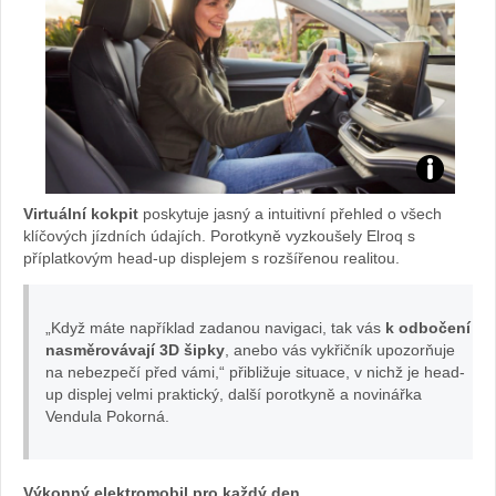
Či
Virtuální kokpit
poskytuje jasný a intuitivní přehled o všech
stít
klíčových jízdních údajích. Porotkyně vyzkoušely Elroq s
příplatkovým head-up displejem s rozšířenou realitou.
ko
„Když máte například zadanou navigaci, tak vás
k odbočení
na
nasměrovávají 3D šipky
, anebo vás vykřičník upozorňuje
na nebezpečí před vámi,“ přibližuje situace, v nichž je head-
di
up displej velmi praktický, další porotkyně a novinářka
Vendula Pokorná.
sp
lej
Výkonný elektromobil pro každý den