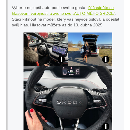
a
Vyberte nejlepší auto podle svého gusta.
Zúčastněte se
hlasování veřejnosti a zvolte své „AUTO MÉHO SRDCE“
.
Stačí kliknout na model, který vás nejvíce oslovil, a odeslat
To
svůj hlas. Hlasovat můžete až do 13. dubna 2025.
tu
šk
ov
á:
fot
o
ar
ch