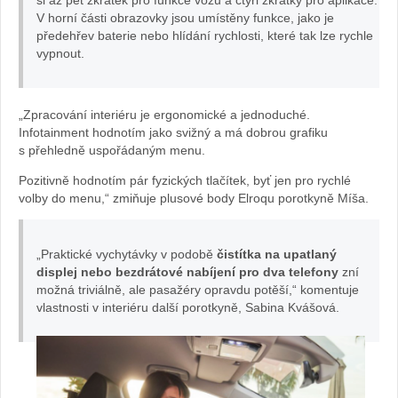
si až pět zkratek pro funkce vozu a čtyři zkratky pro aplikace.
V horní části obrazovky jsou umístěny funkce, jako je
v
předehřev baterie nebo hlídání rychlosti, které tak lze rychle
vypnout.
Elroqu:
foto
„Zpracování interiéru je ergonomické a jednoduché.
Infotainment hodnotím jako svižný a má dobrou grafiku
Žena
s přehledně uspořádaným menu.
v
Pozitivně hodnotím pár fyzických tlačítek, byť jen pro rychlé
volby do menu,“ zmiňuje plusové body Elroqu porotkyně Míša.
autě.cz
„Praktické vychytávky v podobě
čistítka na upatlaný
displej nebo bezdrátové nabíjení pro dva telefony
zní
možná triviálně, ale pasažéry opravdu potěší,“ komentuje
vlastnosti v interiéru další porotkyně, Sabina Kvášová.