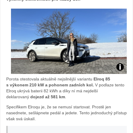
m
us
el
a
vy
Tereza
zk
Porota otestovala aktuálně nejsilnější variantu
Elroq 85
Tobiášo
s výkonem 210 kW a pohonem zadních kol.
V podlaze tento
ou
Elroq ukrývá baterii 82 kWh a díky ní má nejdelší
deklarovaný
dojezd až 581 km
.
projela
še
Specifikem Elroqu je, že se nemusí startovat. Prostě jen
nový
nasednete, sešlápnete pedál a jedete. Tento jednoduchý přístup
t i
však svá úskalí.
Elroq:
po