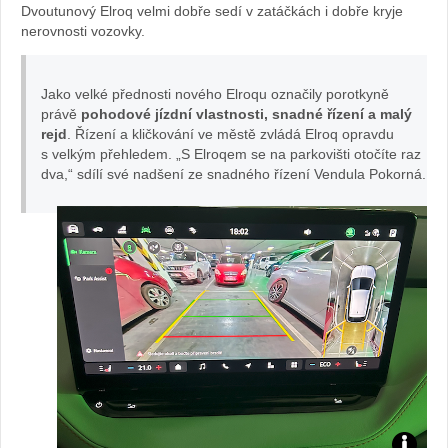
Dvoutunový Elroq velmi dobře sedí v zatáčkách i dobře kryje
la
nerovnosti vozovky.
H
nt
er
Jako velké přednosti nového Elroqu označily porotkyně
e
právě
pohodové jízdní vlastnosti, snadné řízení a malý
cík
rejd
. Řízení a kličkování ve městě zvládá Elroq opravdu
m
s velkým přehledem. „S Elroqem se na parkovišti otočíte raz
dva,“ sdílí své nadšení ze snadného řízení Vendula Pokorná.
Elr
oq
u:
fot
o
Ve