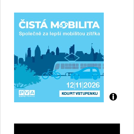
jsme
ženy-
řidičky
Přijďte
na
konferenci