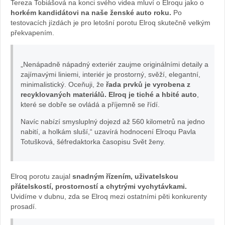
Tereza Tobiášová na konci svého videa mluví o Elroqu jako o
oq
horkém kandidátovi na naše ženské auto roku.
Po
testovacích jízdách je pro letošní porotu Elroq skutečně velkým
překvapením.
ot
es
„Nenápadně nápadný exteriér zaujme originálními detaily a
zajímavými liniemi, interiér je prostorný, svěží, elegantní,
to
minimalistický. Oceňuji, že
řada prvků je vyrobena z
recyklovaných materiálů. Elroq je tiché a hbité auto
,
va
které se dobře se ovládá a příjemně se řídí.
Navíc nabízí smysluplný dojezd až 560 kilometrů na jedno
la
nabití, a holkám sluší,“ uzavírá hodnocení Elroqu Pavla
Totušková, šéfredaktorka časopisu Svět ženy.
ta
ké
Elroq porotu zaujal
snadným řízením, uživatelskou
přátelskostí, prostorností a chytrými vychytávkami.
Pa
Uvidíme v dubnu, zda se Elroq mezi ostatními pěti konkurenty
prosadí.
vl