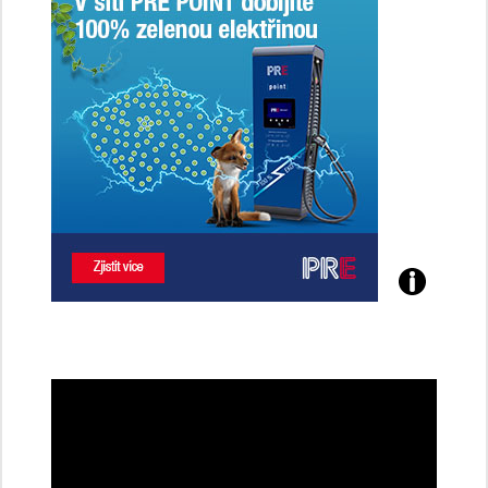
Poznejte
všechny
dobíjecí
stanice
PRE