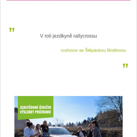
V roli jezdkyně rallycrossu
LEA
 jízdu
rozhovor se Štěpánkou Mottlovou