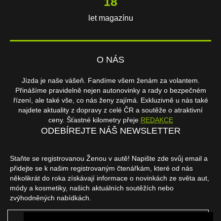
18
let magazínu
O NÁS
Jízda je naše vášeň. Fandíme všem ženám za volantem.
Přinášíme pravidelně nejen autonovinky a rady o bezpečném
řízení, ale také vše, co nás ženy zajímá. Exkluzivně u nás také
najdete aktuality z dopravy z celé ČR a soutěže o atraktivní
ceny. Šťastné kilometry přeje
REDAKCE
ODEBÍREJTE NÁŠ NEWSLETTER
Staňte se registrovanou Ženou v autě! Napište zde svůj email a
přidejte se k našim registrovaným čtenářkám, které od nás
několikrát do roka získávají informace o novinkách ze světa aut,
módy a kosmetiky, našich aktuálních soutěžích nebo
zvýhodněných nabídkách.
ODEBÍRAT