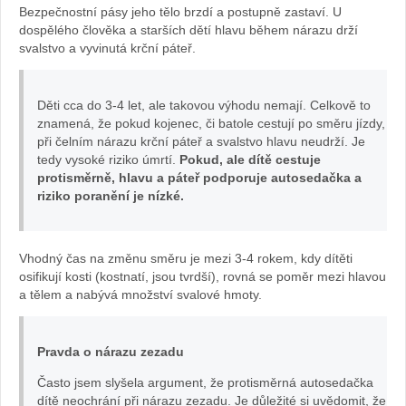
Bezpečnostní pásy jeho tělo brzdí a postupně zastaví. U
fotoarchiv
dospělého člověka a starších dětí hlavu během nárazu drží
svalstvo a vyvinutá krční páteř.
Maxi-
Děti cca do 3-4 let, ale takovou výhodu nemají. Celkově to
Cosi
znamená, že pokud kojenec, či batole cestují po směru jízdy,
při čelním nárazu krční páteř a svalstvo hlavu neudrží. Je
tedy vysoké riziko úmrtí.
Pokud, ale dítě cestuje
protisměrně, hlavu a páteř podporuje autosedačka a
riziko poranění je nízké.
Vhodný čas na změnu směru je mezi 3-4 rokem, kdy dítěti
osifikují kosti (kostnatí, jsou tvrdší), rovná se poměr mezi hlavou
a tělem a nabývá množství svalové hmoty.
Pravda o nárazu zezadu
Často jsem slyšela argument, že protisměrná autosedačka
dítě neochrání při nárazu zezadu. Je důležité si uvědomit, že