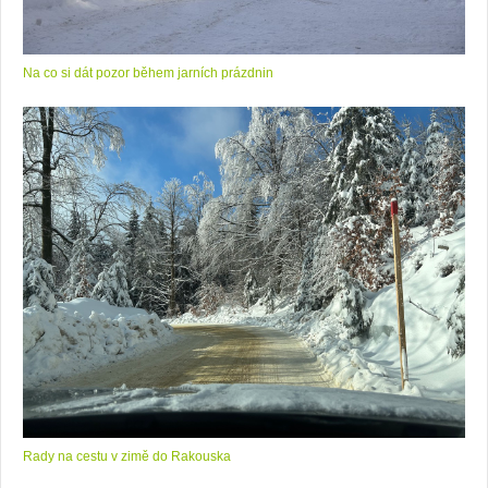
Na co si dát pozor během jarních prázdnin
Rady na cestu v zimě do Rakouska