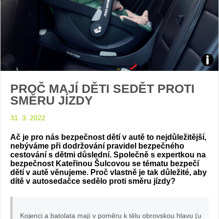
Zdroj
PROČ MAJÍ DĚTI SEDĚT PROTI
arch
SMĚRU JÍZDY
web
31. 3. 2022
Ač je pro nás bezpečnost dětí v autě to nejdůležitější,
nebýváme při dodržování pravidel bezpečného
cestování s dětmi důslední. Společně s expertkou na
bezpečnost Kateřinou Šulcovou se tématu bezpečí
dětí v autě věnujeme. Proč vlastně je tak důležité, aby
dítě v autosedačce sedělo proti směru jízdy?
Kojenci a batolata mají v poměru k tělu obrovskou hlavu (u