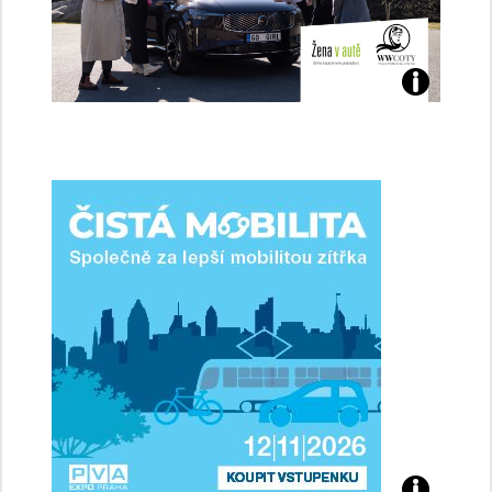
Jaké
jsme
ženy-
řidičky