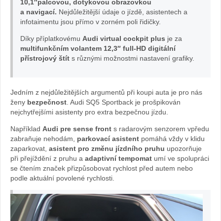
10,1″palcovou, dotykovou obrazovkou
a navigací.
Nejdůležitější údaje o jízdě, asistentech a
infotaimentu jsou přímo v zorném poli řidičky.
Sportba
Díky příplatkovému
Audi virtual cockpit plus
je za
foto
multifunkčním volantem 12,3″ full-HD digitální
přístrojový štít
s různými možnostmi nastavení grafiky.
Žena
v
Jedním z nejdůležitějších argumentů při koupi auta je pro nás
ženy
bezpečnost
. Audi SQ5 Sportback je prošpikován
autě.cz
nejchytřejšími asistenty pro extra bezpečnou jízdu.
Například
Audi pre sense front
s radarovým senzorem vpředu
zabraňuje nehodám,
parkovací asistent
pomáhá vždy v klidu
zaparkovat,
asistent pro změnu jízdního pruhu
upozorňuje
při přejíždění z pruhu a
adaptivní tempomat
umí ve spolupráci
se čtením značek přizpůsobovat rychlost před autem nebo
podle aktuální povolené rychlosti.