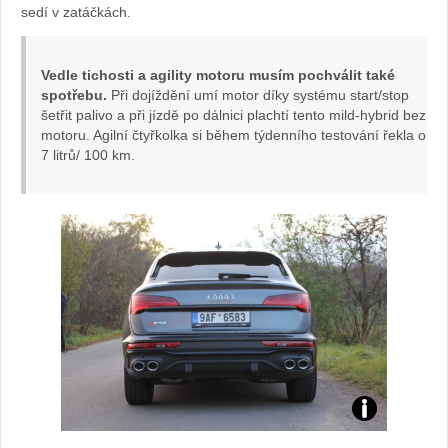
sedí v zatáčkách.
v
autě.cz
Vedle tichosti a agility motoru musím pochválit také
spotřebu.
Při dojíždění umí motor díky systému start/stop
šetřit palivo a při jízdě po dálnici plachtí tento mild-hybrid bez
motoru. Agilní čtyřkolka si během týdenního testování řekla o
7 litrů/ 100 km.
Audi