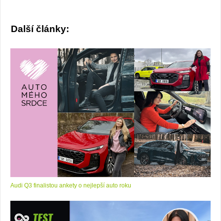
Žena
Další články:
v
autě.cz
Audi Q3 finalistou ankety o nejlepší auto roku