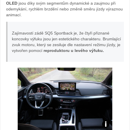
OLED
jsou díky svým segmentům dynamické a zaujmou při
autě.cz
odemykání, rychlém brzdění nebo změně směru jízdy výraznou
animací.
Zajímavostí zádě SQ5 Sportback je, že čtyři přiznané
koncovky výfuku jsou jen estetického charakteru. Brumlající
zvuk motoru, který se zesiluje dle nastavení režimu jízdy, je
vytvořen pomocí
reproduktoru u levého výfuku.
Audi