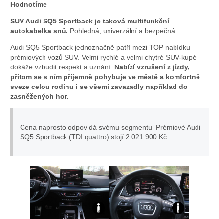
Hodnotíme
SQ5
SUV Audi SQ5 Sportback je taková multifunkční
Sportback:
autokabelka snů.
Pohledná, univerzální a bezpečná.
Audi SQ5 Sportback jednoznačně patří mezi TOP nabídku
foto
prémiových vozů SUV. Velmi rychlé a velmi chytré SUV-kupé
dokáže vzbudit respekt a uznání.
Nabízí vzrušení z jízdy,
Žena
přitom se s ním příjemně pohybuje ve městě a komfortně
sveze celou rodinu i se všemi zavazadly například do
v
zasněžených hor.
autě.cz
Cena naprosto odpovídá svému segmentu. Prémiové Audi
SQ5 Sportback (TDI quattro) stojí 2 021 900 Kč.
Audi
Audi