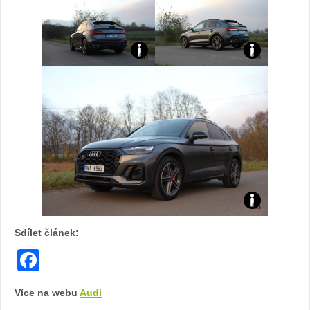
SQ5
SQ5
autě.cz
autě.cz
Žena
Žena
Sportback:
Sportback:
Audi
Audi
v
v
foto
foto
SQ5
SQ5
autě.cz
autě.cz
Žena
Žena
Sportback:
Sportback:
v
v
foto
foto
autě.cz
autě.cz
Žena
Žena
Audi
v
v
Sdílet článek:
SQ5
autě.cz
autě.cz
Facebook
Sportback:
Více na webu
Audi
foto