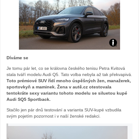
Audi
Díváme se
SQ5
Je tomu pár let, co se královna českého tenisu Petra Kvitová
Sportback:
stala tváří modelu Audi Q5. Tato volba nebyla až tak překvapivá.
Toto prémiové SUV řídí mnoho úspěšných žen, manažerek,
sportovkyň a maminek. Žena v autě.cz otestovala
foto
tentokráte sexy variantu tohoto modelu se siluetou kupé
Audi SQ5 Sportback.
Žena
Stačilo jen pár dnů testování a varianta SUV-kupé vzbudila
v
svým pojetím pozornost i v naší ženské redakci.
autě.cz