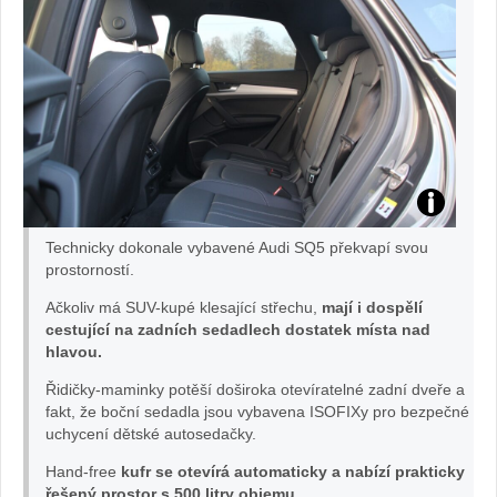
Audi
Technicky dokonale vybavené Audi SQ5 překvapí svou
SQ5
prostorností.
Ačkoliv má SUV-kupé klesající střechu,
mají i dospělí
Sportback:
cestující na zadních sedadlech dostatek místa nad
hlavou.
foto
Řidičky-maminky potěší doširoka otevíratelné zadní dveře a
fakt, že boční sedadla jsou vybavena ISOFIXy pro bezpečné
Žena
uchycení dětské autosedačky.
v
Hand-free
kufr se otevírá automaticky a nabízí prakticky
řešený prostor s 500 litry objemu.