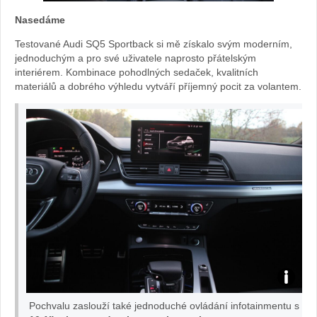
Nasedáme
SQ5
Testované Audi SQ5 Sportback si mě získalo svým moderním,
Sportback:
jednoduchým a pro své uživatele naprosto přátelským
interiérem. Kombinace pohodlných sedaček, kvalitních
materiálů a dobrého výhledu vytváří příjemný pocit za volantem.
foto
Žena
v
autě.cz
Audi
Pochvalu zaslouží také jednoduché ovládání infotainmentu s
SQ5