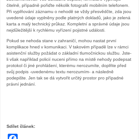
čitelně, případně pořiďte několik fotografií mobilním telefonem.
Při vyplňování záznamu o nehodě se vždy přesvědčte, zda jsou
uvedené údaje vyplněny podle platných dokladů, jako je zelená
karta a malý technický průkaz. Kompletní a správné údaje jsou
nejdůležitější k rychlému vyřízení pojistné události.
Pokud se nehoda stane v zahraničí, mohou nastat první
komplikace hned v komunikaci. V takovém případě lze v rámci
asistenční služby požádat o základní tlumočnickou službu. Jste-
li však například policií nuceni přímo na místě nehody podepsat
protokol či jiné prohlášení, kterému nerozumíte, doplňte před
svůj podpis -uvedenému textu nerozumím- a následně
podepište. Jen tak se dá vytvořit určitý prostor pro případné
právní jednání.
Sdílet článek:
Facebook