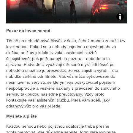
Foto:
Pozor na lovce nehod
archiv
Těsně po nehodě bývá člověk v šoku, čehož mohou zneužít tzv.
lovci nehod. Pokud se u nehody najednou objeví odtahová
webu
služba, aniž by ji kdokoliv volal asistenční službě
či pojišťovně, pak je třeba být na pozoru – nebude to ta
správná. Podvodníci využívají otřesené mysli lidí těsně po
nehodě a snaží se je přesvědčit, že vše zajistí a vyřídí. Tuto
nabídku striktně odmítněte. Váš vůz může být dovezen do
nesmluvního servisu, se kterým váš poskytovatel pojištění
nespolupracuje a veškeré náklady s převozem do smluvního
servisu tak budou následně přeúčtovány. Vždy proto
kontaktujte vaši asistenční službu, která vám sdělí, jaký
odtahový vůz pro vás přijede.
Myslete a pište
Každou nehodu nebo pojistnou událost je třeba přesně
zdokumentovat. Vše důkladně sepište, formuláře vyplňujte