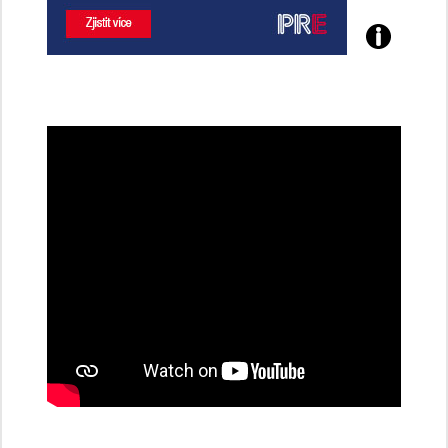
Poznejte
všechny
dobíjecí
stanice
PRE