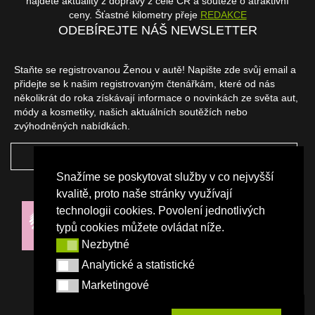
najdete aktuality z dopravy z celé ČR a soutěže o atraktivní
ceny. Šťastné kilometry přeje
REDAKCE
ODEBÍREJTE NÁŠ NEWSLETTER
Staňte se registrovanou Ženou v autě! Napište zde svůj email a
přidejte se k našim registrovaným čtenářkám, které od nás
několikrát do roka získávají informace o novinkách ze světa aut,
módy a kosmetiky, našich aktuálních soutěžích nebo
zvýhodněných nabídkách.
ODEBÍRAT
Snažíme se poskytovat služby v co nejvyšší
NAŠI PARTNEŘI
kvalitě, proto naše stránky využívají
technologii cookies. Povolení jednotlivých
typů cookies můžete ovládat níže.
Nezbytné
Nezbytné
Analytické a statistické
Analytické a statistické
Marketingové
Marketingové