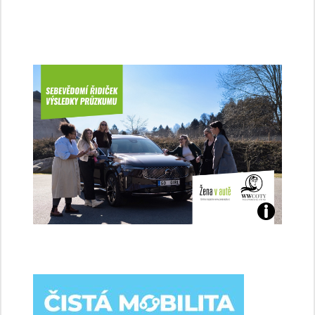
Jaké
jsme
ženy-
řidičky