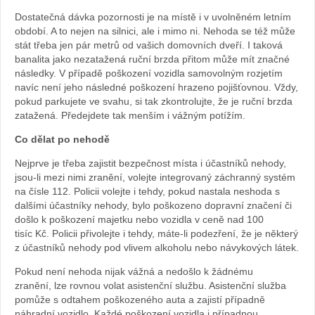
Dostatečná dávka pozornosti je na místě i v uvolněném letním
období. A to nejen na silnici, ale i mimo ni. Nehoda se též může
stát třeba jen pár metrů od vašich domovních dveří. I taková
banalita jako nezatažená ruční brzda přitom může mít značné
následky. V případě poškození vozidla samovolným rozjetím
navíc není jeho následné poškození hrazeno pojišťovnou. Vždy,
pokud parkujete ve svahu, si tak zkontrolujte, že je ruční brzda
zatažená. Předejdete tak menším i vážným potížím.
Co dělat po nehodě
Nejprve je třeba zajistit bezpečnost místa i účastníků nehody,
jsou-li mezi nimi zranění, volejte integrovaný záchranný systém
na čísle 112. Policii volejte i tehdy, pokud nastala neshoda s
dalšími účastníky nehody, bylo poškozeno dopravní značení či
došlo k poškození majetku nebo vozidla v ceně nad 100
tisíc Kč. Policii přivolejte i tehdy, máte-li podezření, že je některý
z účastníků nehody pod vlivem alkoholu nebo návykových látek.
Pokud není nehoda nijak vážná a nedošlo k žádnému
zranění, lze rovnou volat asistenční službu. Asistenční služba
pomůže s odtahem poškozeného auta a zajistí případně
náhradní vozidlo. Každé poškození vozidla i případnou