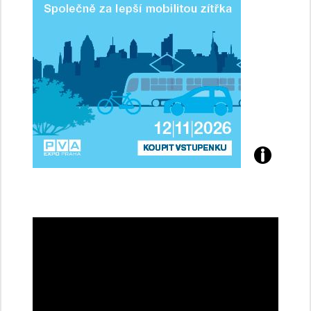
Přijďte
na
konferenci