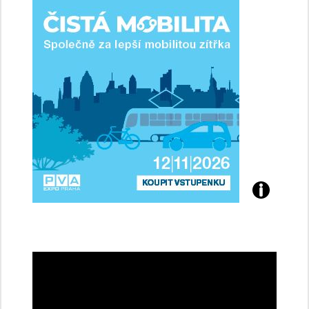
ženy-
řidičky
Přijďte
na
konferenci