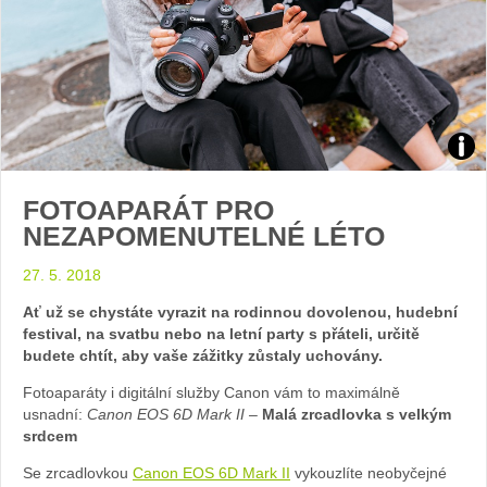
Zdroj
FOTOAPARÁT PRO
arch
NEZAPOMENUTELNÉ LÉTO
web
27. 5. 2018
Ať už se chystáte vyrazit na rodinnou dovolenou, hudební
festival, na svatbu nebo na letní party s přáteli, určitě
budete chtít, aby vaše zážitky zůstaly uchovány.
Fotoaparáty i digitální služby Canon vám to maximálně
usnadní:
Canon EOS 6D Mark II –
Malá zrcadlovka s velkým
srdcem
Se zrcadlovkou
Canon EOS 6D Mark II
vykouzlíte neobyčejné