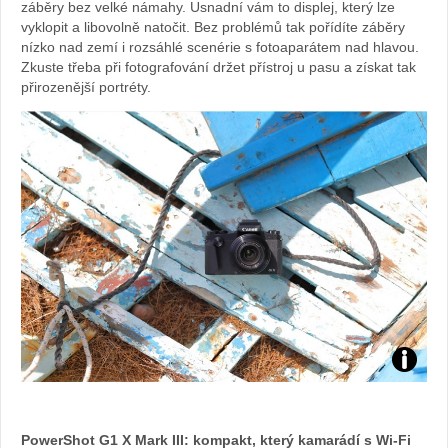
záběry bez velké námahy. Usnadní vám to displej, který lze
vyklopit a libovolně natočit. Bez problémů tak pořídíte záběry
nízko nad zemí i rozsáhlé scenérie s fotoaparátem nad hlavou.
Zkuste třeba při fotografování držet přístroj u pasu a získat tak
přirozenější portréty.
Foto:
archiv
PowerShot G1 X Mark III: kompakt, který kamarádí s Wi-Fi