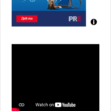
Poznejte
všechny
dobíjecí
stanice
PRE