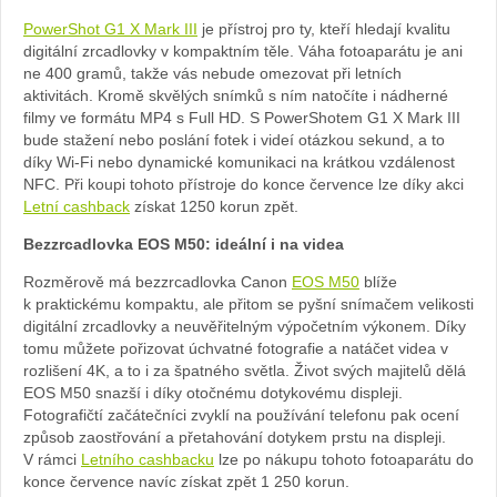
webu
PowerShot G1 X Mark III
je přístroj pro ty, kteří hledají kvalitu
digitální zrcadlovky v kompaktním těle. Váha fotoaparátu je ani
ne 400 gramů, takže vás nebude omezovat při letních
aktivitách. Kromě skvělých snímků s ním natočíte i nádherné
filmy ve formátu MP4 s Full HD. S PowerShotem G1 X Mark III
bude stažení nebo poslání fotek i videí otázkou sekund, a to
díky Wi-Fi nebo dynamické komunikaci na krátkou vzdálenost
NFC. Při koupi tohoto přístroje do konce července lze díky akci
Letní cashback
získat 1250 korun zpět.
Bezzrcadlovka EOS M50: ideální i na videa
Rozměrově má bezzrcadlovka Canon
EOS M50
blíže
k praktickému kompaktu, ale přitom se pyšní snímačem velikosti
digitální zrcadlovky a neuvěřitelným výpočetním výkonem. Díky
tomu můžete pořizovat úchvatné fotografie a natáčet videa v
rozlišení 4K, a to i za špatného světla. Život svých majitelů dělá
EOS M50 snazší i díky otočnému dotykovému displeji.
Fotografičtí začátečníci zvyklí na používání telefonu pak ocení
způsob zaostřování a přetahování dotykem prstu na displeji.
V rámci
Letního cashbacku
lze po nákupu tohoto fotoaparátu do
konce července navíc získat zpět 1 250 korun.