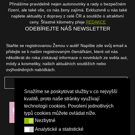
Přinášíme pravidelně nejen autonovinky a rady o bezpečném
řízení, ale také vše, co nás ženy zajímá. Exkluzivně u nás také
najdete aktuality z dopravy z celé ČR a soutěže o atraktivní
ceny. Šťastné kilometry přeje
REDAKCE
ODEBÍREJTE NÁŠ NEWSLETTER
Staňte se registrovanou Ženou v autě! Napište zde svůj email a
přidejte se k našim registrovaným čtenářkám, které od nás
několikrát do roka získávají informace o novinkách ze světa aut,
módy a kosmetiky, našich aktuálních soutěžích nebo
zvýhodněných nabídkách.
ODEBÍRAT
Snažíme se poskytovat služby v co nejvyšší
NAŠI PARTNEŘI
kvalitě, proto naše stránky využívají
technologii cookies. Povolení jednotlivých
typů cookies můžete ovládat níže.
Nezbytné
Nezbytné
Analytické a statistické
Analytické a statistické