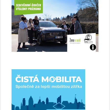
Jaké
jsme
ženy-
řidičky