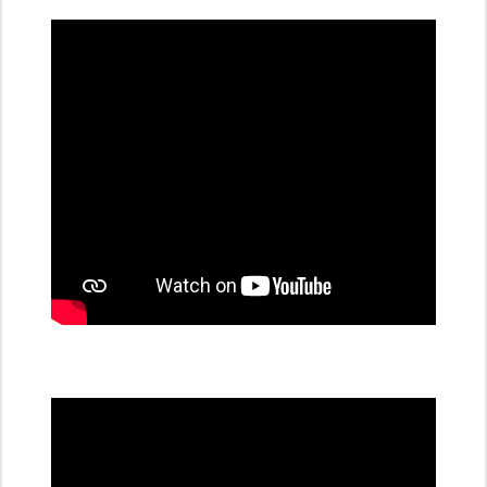
dobíjecí
stanice
PRE