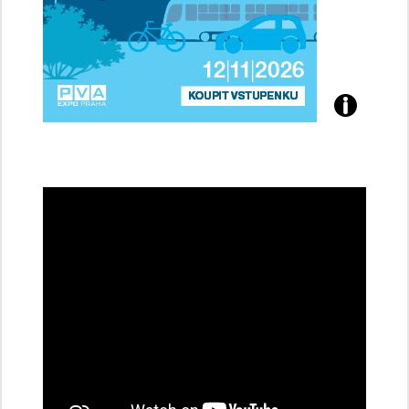
Přijďte
na
konferenci