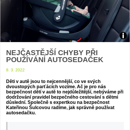
Zdroj
NEJČASTĚJŠÍ CHYBY PŘI
arch
POUŽÍVÁNÍ AUTOSEDAČEK
web
8. 3. 2022
Děti v autě jsou to nejcennější, co ve svých
dvoustopých parťácích vozíme. Ač je pro nás
bezpečnost dětí v autě to nejdůležitější, nebýváme při
dodržování pravidel bezpečného cestování s dětmi
důslední. Společně s expertkou na bezpečnost
Kateřinou Šulcovou radíme, jak správně používat
autosedačku.