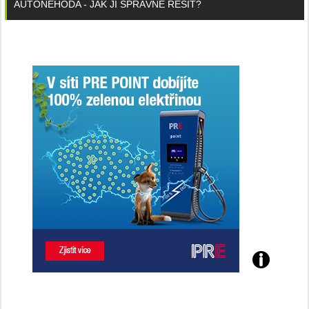
AUTONEHODA - JAK JI SPRÁVNĚ ŘEŠIT?
Poznejte
všechny