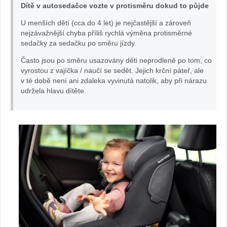
Dítě v autosedačce vozte v protisměru dokud to půjde
U menších dětí (cca do 4 let) je nejčastější a zároveň
nejzávažnější chyba příliš rychlá výměna protisměrné
sedačky za sedačku po směru jízdy.
Často jsou po směru usazovány děti neprodleně po tom, co
vyrostou z vajíčka / naučí se sedět. Jejich krční páteř, ale
v té době není ani zdaleka vyvinutá natolik, aby při nárazu
udržela hlavu dítěte.