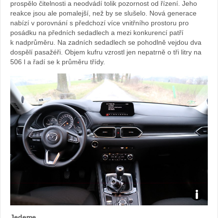
prospělo čitelnosti a neodvádí tolik pozornost od řízení. Jeho
reakce jsou ale pomalejší, než by se slušelo. Nová generace
nabízí v porovnání s předchozí více vnitřního prostoru pro
posádku na předních sedadlech a mezi konkurencí patří
k nadprůměru. Na zadních sedadlech se pohodlně vejdou dva
dospělí pasažéři. Objem kufru vzrostl jen nepatrně o tři litry na
506 l a řadí se k průměru třídy.
Foto:
Jedeme