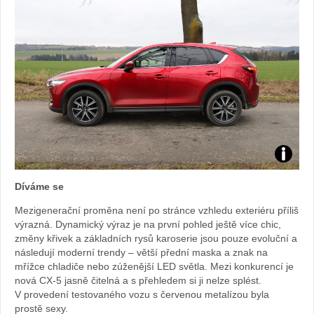
Foto:
Díváme se
Sabina
Mezigenerační proměna není po stránce vzhledu exteriéru příliš
výrazná. Dynamický výraz je na první pohled ještě více chic,
Kvášov
změny křivek a základních rysů karoserie jsou pouze evoluční a
následují moderní trendy – větší přední maska a znak na
mřížce chladiče nebo zúženější LED světla. Mezi konkurencí je
nová CX-5 jasně čitelná a s přehledem si ji nelze splést.
V provedení testovaného vozu s červenou metalízou byla
prostě sexy.