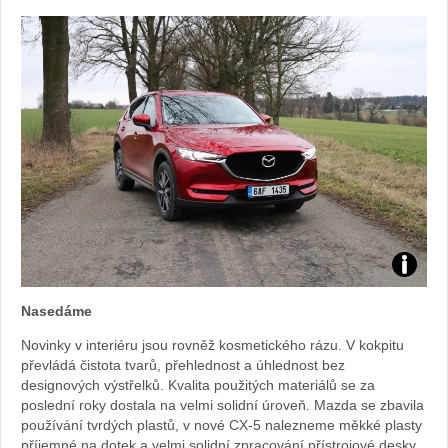
Foto:
Nasedáme
Sabina
Novinky v interiéru jsou rovněž kosmetického rázu. V kokpitu
převládá čistota tvarů, přehlednost a úhlednost bez
Kvášov
designových výstřelků. Kvalita použitých materiálů se za
poslední roky dostala na velmi solidní úroveň. Mazda se zbavila
používání tvrdých plastů, v nové CX-5 nalezneme měkké plasty
příjemné na dotek a velmi solidní zpracování přístrojové desky.