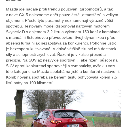
Sabina
Mazda jde nadále proti trendu používání turbomotorů, a tak
v nové CX-5 nalezneme opět pouze čisté „atmosféry“ s velkým
Kvášov
objemem. Přesto tyto parametry neznamenají výrazně větší
spotřebu. Testovaný model disponoval naftovým motorem
Skyactiv-D s objemem 2,2 litru a výkonem 150 koní v kombinaci
s manuální 6stupňovou převodovkou. Svojí dynamikou i přes
absenci turba nijak nezaostává za konkurencí. Pohonné ústrojí
je bezesporu kultivované. V drtivé většině situací má dostatek
síly a schopnosti zrychlovat. Řazení je v kulise přesné a
precizní. Na SUV až nezvykle sportovní. Také řízení působí na
SUV oproti konkurenci sportovněji a sympaticky, avšak u vozu
této kategorie se Mazda spoléhá na jisté a komfortní nastavení.
Kombinovaná spotřeba se během testu pohybovala kolem 7,5
litrů nafty na 100 kilometrů.