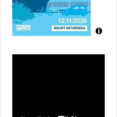
Přijďte
na
konferenci