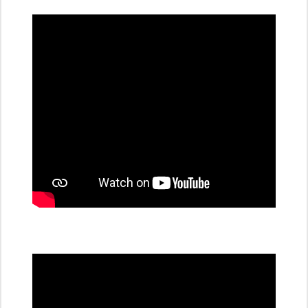
dobíjecí
stanice
PRE