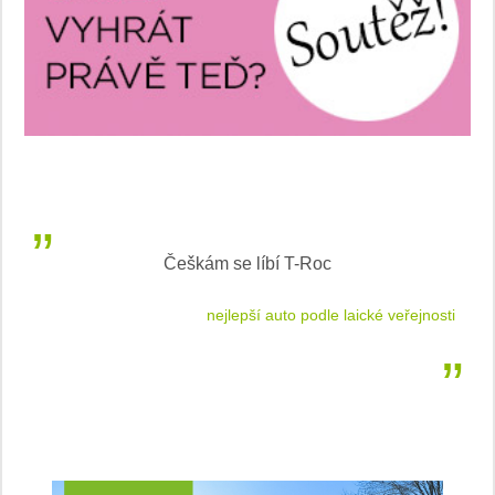
Inteligentní průvodce světem elektromobility
jnosti
sleduj náš web ELenka.cz