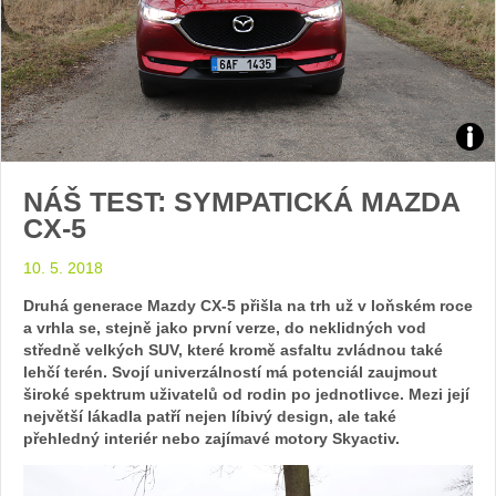
Zdroj
NÁŠ TEST: SYMPATICKÁ MAZDA
foto
CX-5
auto
10. 5. 2018
Maz
Druhá generace Mazdy CX-5 přišla na trh už v loňském roce
a vrhla se, stejně jako první verze, do neklidných vod
středně velkých SUV, které kromě asfaltu zvládnou také
lehčí terén. Svojí univerzálností má potenciál zaujmout
široké spektrum uživatelů od rodin po jednotlivce. Mezi její
největší lákadla patří nejen líbivý design, ale také
přehledný interiér nebo zajímavé motory Skyactiv.