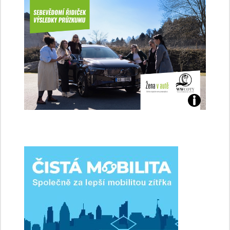
Jaké
jsme
ženy-
řidičky