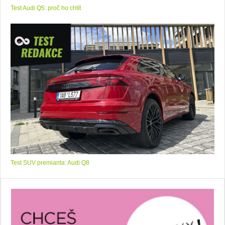
Test Audi Q5: proč ho chtít
Test SUV premianta: Audi Q8