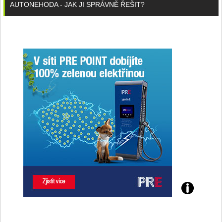
AUTONEHODA - JAK JI SPRÁVNĚ ŘEŠIT?
Poznejte
všechny