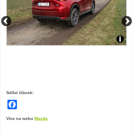
Foto:
Foto:
Sabina
Sabina
Kvášová
Kvášov
Sdílet článek:
Facebook
Více na webu
Mazda