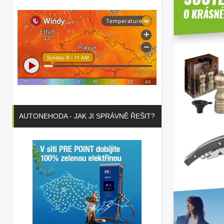
ka
ilky
AUTONEHODA - JAK JI SPRÁVNĚ ŘEŠIT?
ka
ilky