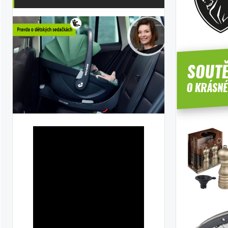
ka
ilky