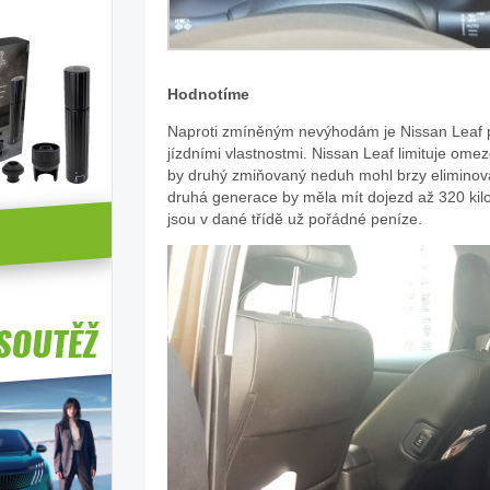
Hodnotíme
Naproti zmíněným nevýhodám je Nissan Leaf p
jízdními vlastnostmi. Nissan Leaf limituje ome
by druhý zmiňovaný neduh mohl brzy eliminovat
druhá generace by měla mít dojezd až 320 kil
jsou v dané třídě už pořádné peníze.