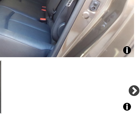
Zdroj:
fotoban
automob
Nissan