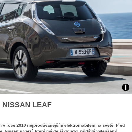
Zabavte děti na cestách
V roli jezdkyně rallyc
překvapivé rady pro bezpečnou jízdu
rozhovor se Štěpánk
Zdro
 NISSAN LEAF
foto
auto
rh v roce 2010 nejprodávanějším elektromobilem na světě. Před
Nis
l Nissan s verzí, který má delší dojezd, přidává vylepšený