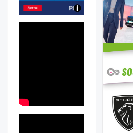
Poznejte
všechny
dobíjecí
stanice
PRE