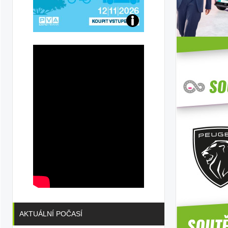
Přijďte
na
konferenci
AKTUÁLNÍ POČASÍ