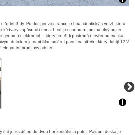
Zdroj:
fotoban
 střední třídy. Po designové stránce je Leaf identický s verzí, která
stické tvary zapůsobit i dnes. Leaf je snadno rozpoznatelný nejen
automob
se jedná o elektromobil, který na přídi postrádá otevřenou masku
ivým detailem je například solární panel na střeše, který dobíjí 12 V
Nissan
ké elegantní bronzový odstín.
Zdroj:
fotoban
 štít je rozdělen do dvou horizontálních pater. Palubní deska je
automob