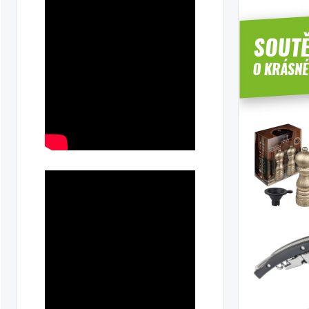
ka
ilky