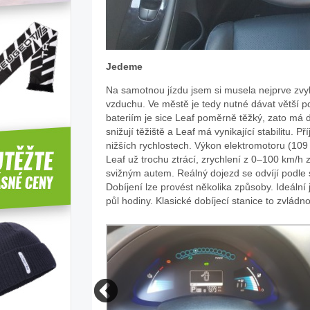
Jedeme
Na samotnou jízdu jsem si musela nejprve zvykno
vzduchu. Ve městě je tedy nutné dávat větší p
bateriím je sice Leaf poměrně těžký, zato má d
snižují těžiště a Leaf má vynikající stabilitu. 
nižších rychlostech. Výkon elektromotoru (109 k
Leaf už trochu ztrácí, zrychlení z 0–100 km/h
svižným autem. Reálný dojezd se odvíjí podle s
Dobíjení lze provést několika způsoby. Ideální
půl hodiny. Klasické dobíjecí stanice to zvlád