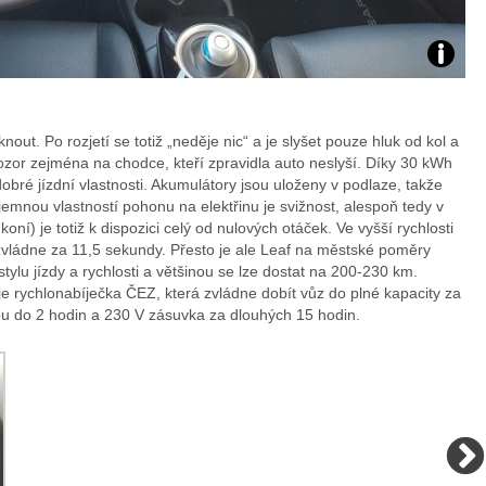
Zdroj:
fotoban
ut. Po rozjetí se totiž „neděje nic“ a je slyšet pouze hluk od kol a
ozor zejména na chodce, kteří zpravidla auto neslyší. Díky 30 kWh
automob
obré jízdní vlastnosti. Akumulátory jsou uloženy v podlaze, takže
Příjemnou vlastností pohonu na elektřinu je svižnost, alespoň tedy v
Nissan
oní) je totiž k dispozici celý od nulových otáček. Ve vyšší rychlosti
 zvládne za 11,5 sekundy. Přesto je ale Leaf na městské poměry
tylu jízdy a rychlosti a většinou se lze dostat na 200-230 km.
 je rychlonabíječka ČEZ, která zvládne dobít vůz do plné kapacity za
nou do 2 hodin a 230 V zásuvka za dlouhých 15 hodin.