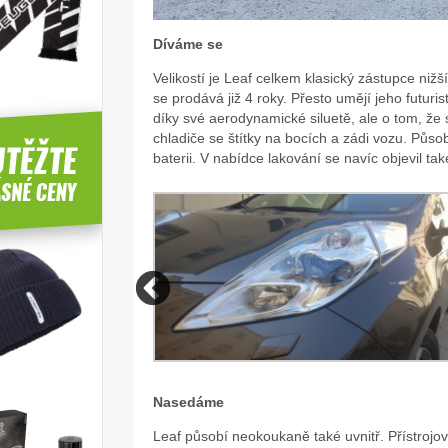
Díváme se
Velikostí je Leaf celkem klasický zástupce nižší
se prodává již 4 roky. Přesto umějí jeho futuri
díky své aerodynamické siluetě, ale o tom, že 
chladiče se štítky na bocích a zádi vozu. Působ
baterii. V nabídce lakování se navíc objevil ta
Zdroj:
fotobanka
Nasedáme
Leaf působí neokoukaně také uvnitř. Přístrojový
automobilky