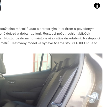
oužitelné městské auto s prostorným interiérem a povedenými
zený dojezd a doba nabíjení. Rostoucí počet rychlonabíječek
. Použití Leafu mimo město je však stále diskutabilní. Nastupující
ometrů. Testovaný model ve výbavě Acenta stojí 866 000 Kč, a to