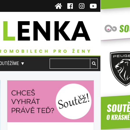
OUTĚŽÍME