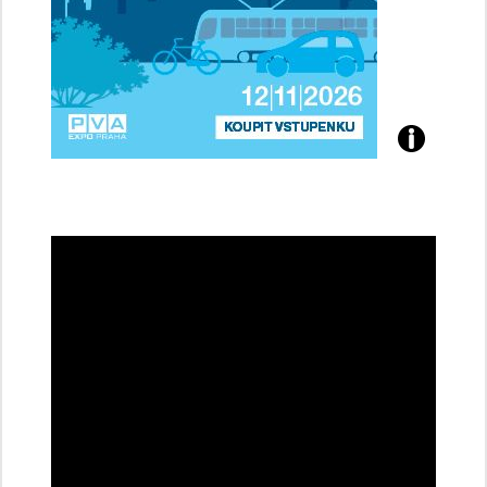
Přijďte
na
konferenci