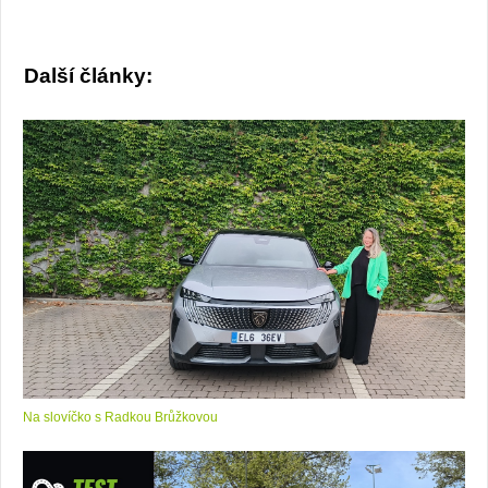
Další články:
Na slovíčko s Radkou Brůžkovou