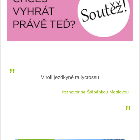
V roli jezdkyně rallycrossu
LEA
 jízdu
rozhovor se Štěpánkou Mottlovou