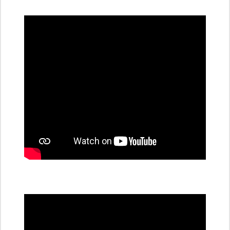
dobíjecí
stanice
PRE