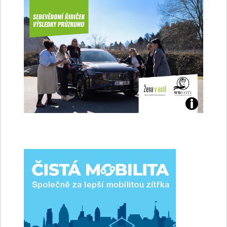
Jaké
jsme
ženy-
řidičky