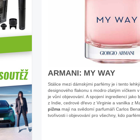
ARMANI: MY WAY
Stálice mezi dámskými parfémy je i tento lehk
designového flakonu s modro-zlatým víčkem v
je vůní objevování. A spojení ingrediencí jak
z Indie, cedrové dřevo z Virginie a vanilka z
pižma
mají na svědomí parfumáři Carlos Benai
tvořivosti i objevování pro všechny, kdo parfém