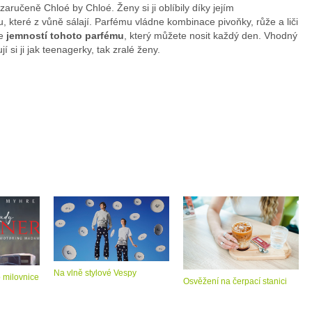
aručeně Chloé by Chloé. Ženy si ji oblíbily díky jejím
 které z vůně sálají. Parfému vládne kombinace pivoňky, růže a liči
DOUGL
se
jemností tohoto parfému
, který můžete nosit každý den. Vhodný
 si ji jak teenagerky, tak zralé ženy.
Na vlně stylové Vespy
o milovnice
Osvěžení na čerpací stanici