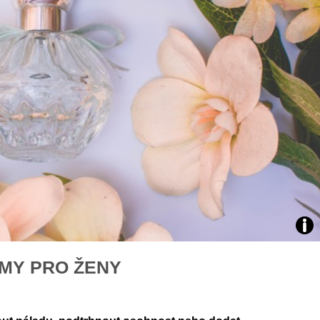
áklady správného poutání
Zabavte děti na cestách
autosedačky
překvapivé rady pro bezpečnou
stručně o autosedačkách
Zdro
MY PRO ŽENY
Uns