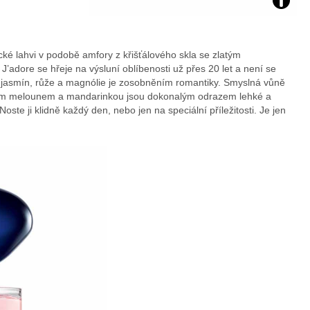
Dior:
J’adore:
cké lahvi v podobě amfory z křišťálového skla se zlatým
’adore se hřeje na výsluní oblíbenosti už přes 20 let a není se
foto
 jasmín, růže a magnólie je zosobněním romantiky. Smyslná vůně
ěžím melounem a mandarinkou jsou dokonalým odrazem lehké a
DOUGL
oste ji klidně každý den, nebo jen na speciální příležitosti. Je jen