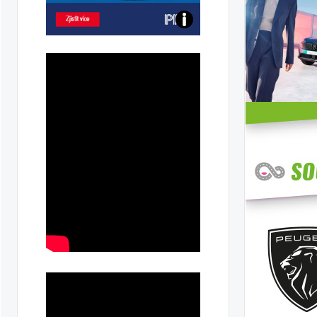
Poznejte
všechny
dobíjecí
stanice
PRE