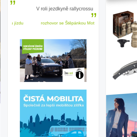
V roli jezdkyně rallycrossu
LEAF od Nissa
ženským a
 jízdu
rozhovor se Štěpánkou Mottlovou
Jaké
jsme
j:
ženy-
plash.com
řidičky