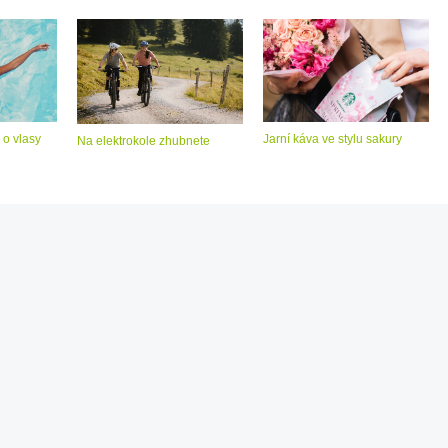
 o vlasy
Jarní káva ve stylu sakury
Na elektrokole zhubnete