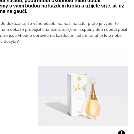
nout náladu, podtrhnout osobnost nebo dodat
my s vámi budou na každém kroku a užijete si je, ať už
oma na gauči.
. Je dokázáno, že vůně působí na naši náladu, proto je výběr té
ám dokáže propůjčit charisma, zpříjemnit špatný den i dodat pocit
du, že jsou vhodné opravdu na každou minutu dne, ať je léto nebo
vdu dosyta?