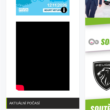
Přijďte
na
konferenci
AKTUÁLNÍ POČASÍ