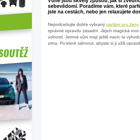
Vůně jsou skvělý způsob, jak si zved
sebevědomí. Poradíme vám, které parfé
jste na cestách, nebo jen relaxujete d
Nepodceňujte dobře vybraný
parfém pro ženy
správné opravdu zásadní. Jejich magická moc n
volnosti. Jemné vůni mají ještě navíc tu výho
zima. Po které sáhnout, abyste si ji užili opra