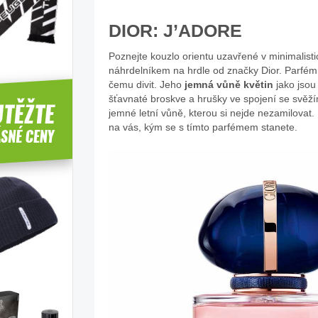
DIOR: J’ADORE
Poznejte kouzlo orientu uzavřené v minimalisti
náhrdelníkem na hrdle od značky Dior. Parfém J
čemu divit. Jeho
jemná vůně květin
jako jsou
šťavnaté broskve a hrušky ve spojení se sv
jemné letní vůně, kterou si nejde nezamilovat. N
na vás, kým se s tímto parfémem stanete.