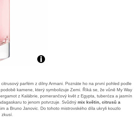
ý citrusový parfém z dílny Armani. Poznáte ho na první pohled podle
 podobě kamene, který symbolizuje Zemi. Říká se, že vůně My Way
o bergamot z Kalábrie, pomerančový květ z Egypta, tuberóza a jasmín
 Madagaskaru to jenom potvrzuje. Svůdný
mix květin, citrusů a
m a Bruno Janovic. Do tohoto mistrovského díla ukryli kouzlo
 zkusí.