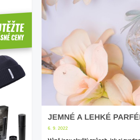
íbí T-Roc
Inteligentní průvodce světem
Z
elektromobility
dle laické veřejnosti
sleduj náš web ELenka.cz
JEMNÉ A LEHKÉ PARFÉ
6. 9. 2022