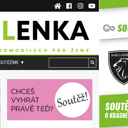
OUTĚŽÍME