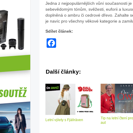
Jedna z nejpopulárnějších vůní současnosti je z
sebevědomým tónům, svěžesti, euforii a luxusu,
doplněná o ambru či cedrové dřevo. Zahalte 
je navíc pro všechny věkové kategorie a zamilují
Sdílet článek:
Facebook
Další články:
Tip na letní čtení pr
Letní výlety s Fjällräven
aut