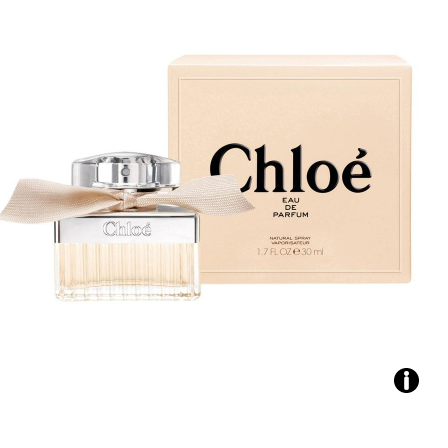
Chloé:
foto