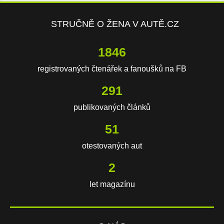
STRUČNĚ O ŽENA V AUTĚ.CZ
3206
registrovaných čtenářek a fanoušků na FB
506
publikovaných článků
89
otestovaných aut
3
let magazínu