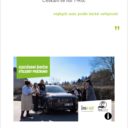
Češkám se líbí T-Roc
 cestu
nejlepší auto podle laické veřejnosti
Jaké