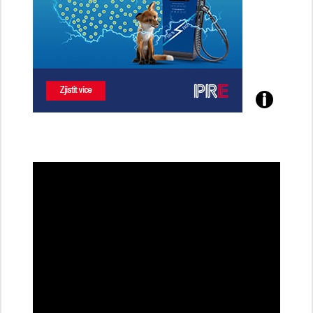
Poznejte
všechny
dobíjecí
stanice
PRE