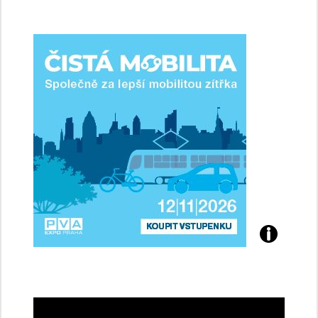
jsme
ženy-
řidičky
Přijďte
na
konferenci