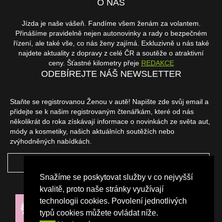
O NÁS
Jízda je naše vášeň. Fandíme všem ženám za volantem.
Přinášíme pravidelně nejen autonovinky a rady o bezpečném
řízení, ale také vše, co nás ženy zajímá. Exkluzivně u nás také
najdete aktuality z dopravy z celé ČR a soutěže o atraktivní
ceny. Šťastné kilometry přeje
REDAKCE
ODEBÍREJTE NÁŠ NEWSLETTER
Staňte se registrovanou Ženou v autě! Napište zde svůj email a
přidejte se k našim registrovaným čtenářkám, které od nás
několikrát do roka získávají informace o novinkách ze světa aut,
módy a kosmetiky, našich aktuálních soutěžích nebo
zvýhodněných nabídkách.
ODEBÍRAT
Snažíme se poskytovat služby v co nejvyšší
NAŠI PARTNEŘI
kvalitě, proto naše stránky využívají
technologii cookies. Povolení jednotlivých
typů cookies můžete ovládat níže.