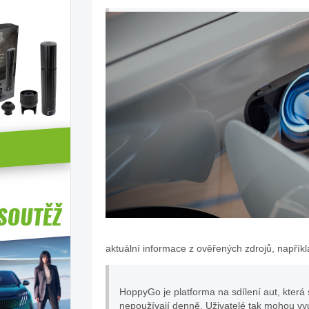
aktuální informace z ověřených zdrojů, napřík
HoppyGo je platforma na sdílení aut, která sp
nepoužívají denně. Uživatelé tak mohou využ