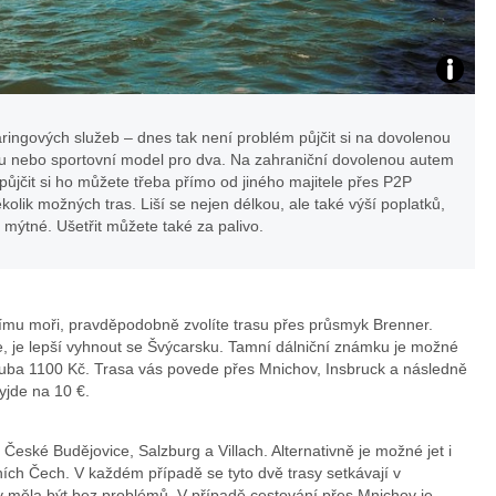
Foto:
archiv
aringových služeb – dnes tak není problém půjčit si na dovolenou
nu nebo sportovní model pro dva. Na zahraniční dovolenou autem
webu
 půjčit si ho můžete třeba přímo od jiného majitele přes P2P
lik možných tras. Liší se nejen délkou, ale také výší poplatků,
o mýtné. Ušetřit můžete také za palivo.
ímu moři, pravděpodobně zvolíte trasu přes průsmyk Brenner.
e, je lepší vyhnout se Švýcarsku. Tamní dálniční známku je možné
hruba 1100 Kč. Trasa vás povede přes Mnichov, Insbruck a následně
yjde na 10 €.
České Budějovice, Salzburg a Villach. Alternativně je možné jet i
ních Čech. V každém případě se tyto dvě trasy setkávají v
 měla být bez problémů. V případě cestování přes Mnichov je