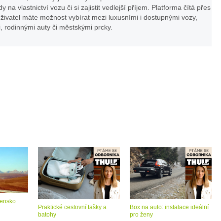
a vlastnictví vozu či si zajistit vedlejší příjem. Platforma čítá přes
uživatel máte možnost vybírat mezi luxusními i dostupnými vozy,
 rodinnými auty či městskými prcky.
vensko
Praktické cestovní tašky a
Box na auto: instalace ideální
batohy
pro ženy