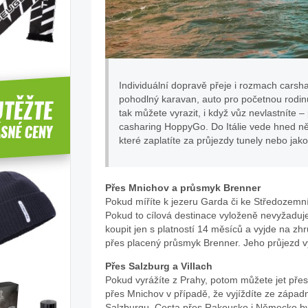
Individuální dopravě přeje i rozmach carsh
pohodlný karavan, auto pro početnou rodi
tak můžete vyrazit, i když vůz nevlastníte –
casharing HoppyGo. Do Itálie vede hned něko
které zaplatíte za průjezdy tunely nebo jak
Přes Mnichov a průsmyk Brenner
Pokud míříte k jezeru Garda či ke Středozemn
Pokud to cílová destinace vyloženě nevyžaduj
koupit jen s platností 14 měsíců a vyjde na z
přes placený průsmyk Brenner. Jeho průjezd v
Přes Salzburg a Villach
Pokud vyrážíte z Prahy, potom můžete jet přes 
přes Mnichov v případě, že vyjíždíte ze západ
Salzburgu. Cesta přes Rakousko i Německo by