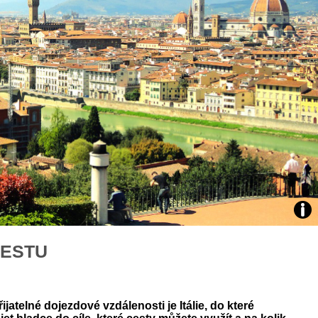
áklady správného poutání
Zabavte děti na cestách
autosedačky
překvapivé rady pro bezpečnou
stručně o autosedačkách
Zdro
CESTU
arch
web
atelné dojezdové vzdálenosti je Itálie, do které