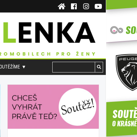
OUTĚŽÍME