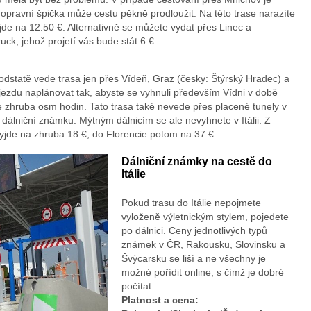
dopravní špička může cestu pěkně prodloužit. Na této trase narazíte
jde na 12.50 €. Alternativně se můžete vydat přes Linec a
uck, jehož projetí vás bude stát 6 €.
v podstatě vede trasa jen přes Vídeň, Graz (česky: Štýrský Hradec) a
djezdu naplánovat tak, abyste se vyhnuli především Vídni v době
 zhruba osm hodin. Tato trasa také nevede přes placené tunely v
dálniční známku. Mýtným dálnicím se ale nevyhnete v Itálii. Z
yjde na zhruba 18 €, do Florencie potom na 37 €.
Dálniční známky na cestě do
Itálie
Pokud trasu do Itálie nepojmete
vyloženě výletnickým stylem, pojedete
po dálnici. Ceny jednotlivých typů
známek v ČR, Rakousku, Slovinsku a
Švýcarsku se liší a ne všechny je
možné pořídit online, s čímž je dobré
počítat.
Platnost a cena: