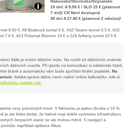
Rakousko/Slovinsko/Švýcarsko
10 dní: A 9.50 € / SLO 15 € (platnost
Foto:
7 dní)/ CH Není dostupná
30 dní A 27.80 € (platnost 2 měsíce)/
archiv
nnel 9.50 €, A9 Bosbruck tunnel 6 €, A10 Tauern tunnel 6.5 €, A10
webu
el 7.6 €, A13 Průsmyk Brenner 10 € a S16 Arlberg tunnel 10.5 €.
mci Itálie je místní dálniční mýto. Na rozdíl od dálničních známek
ních dálnicích urazíte. Při vjezdu na komunikaci si odeberete lístek,
ýtné bráně a automaticky vám bude spočítán finální poplatek.
Na
artami.
Italská správa dálnic navíc nabízí online kalkulačku, kde si
Kalkulačku najdete zde.
natelné ceny pohonných hmot. V Německu je palivo zhruba o 15 %
ě je ale třeba dodat, že Italové mají dobře vyvinutou infrastrukturu
motných čerpacích stanic se ale mohou měnit. S navigací a
í pomůže například aplikace Waze.