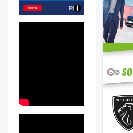
Poznejte
všechny
dobíjecí
stanice
PRE