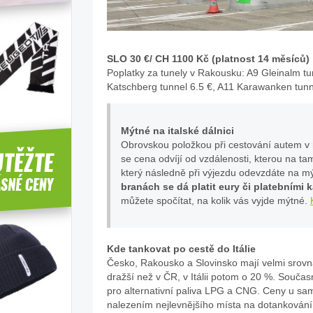
SLO 30 €/ CH 1100 Kč (platnost 14 měsíců)
Poplatky za tunely v Rakousku: A9 Gleinalm tu
Katschberg tunnel 6.5 €, A11 Karawanken tunn
Mýtné na italské dálnici
Obrovskou položkou při cestování autem v rá
se cena odvíjí od vzdálenosti, kterou na tam
který následně při výjezdu odevzdáte na m
branách se dá platit eury či platebními k
můžete spočítat, na kolik vás vyjde mýtné.
Kde tankovat po cestě do Itálie
Česko, Rakousko a Slovinsko mají velmi srov
dražší než v ČR, v Itálii potom o 20 %. Současn
pro alternativní paliva LPG a CNG. Ceny u sa
nalezením nejlevnějšího místa na dotankován