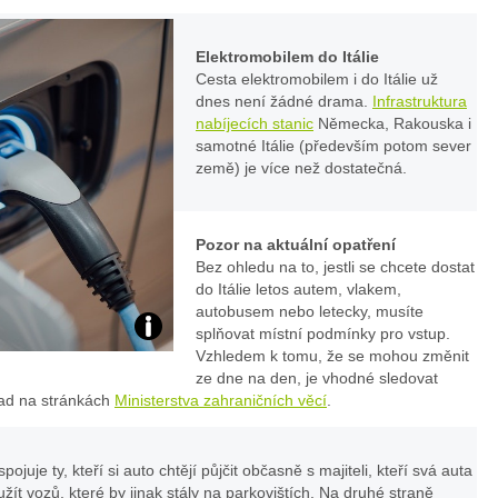
Elektromobilem do Itálie
Cesta elektromobilem i do Itálie už
dnes není žádné drama.
Infrastruktura
nabíjecích stanic
Německa, Rakouska i
samotné Itálie (především potom sever
země) je více než dostatečná.
Pozor na aktuální opatření
Bez ohledu na to, jestli se chcete dostat
do Itálie letos autem, vlakem,
autobusem nebo letecky, musíte
splňovat místní podmínky pro vstup.
Foto:
Vzhledem k tomu, že se mohou změnit
ze dne na den, je vhodné sledovat
archiv
lad na stránkách
Ministerstva zahraničních věcí
.
webu
ojuje ty, kteří si auto chtějí půjčit občasně s majiteli, kteří svá auta
ít vozů, které by jinak stály na parkovištích. Na druhé straně