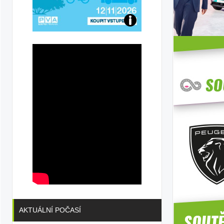
Přijďte
na
konferenci
AKTUÁLNÍ POČASÍ