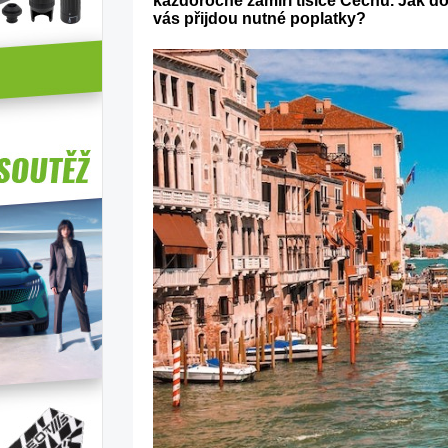
každoročně zamíří tisíce Čechů. Jak doj
vás přijdou nutné poplatky?