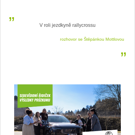
V roli jezdkyně rallycrossu
LEA
 jízdu
rozhovor se Štěpánkou Mottlovou