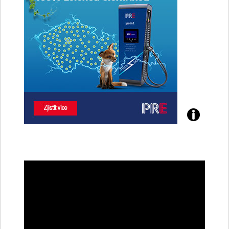
Poznejte
všechny
dobíjecí
stanice
PRE