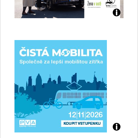
Jaké
jsme
ženy-
řidičky
Přijďte