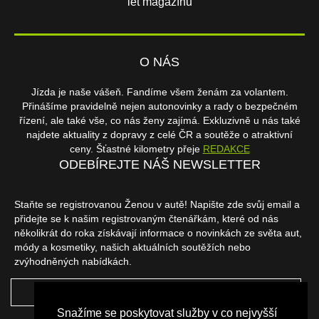
let magazínu
O NÁS
Jízda je naše vášeň. Fandíme všem ženám za volantem.
Přinášíme pravidelně nejen autonovinky a rady o bezpečném
řízení, ale také vše, co nás ženy zajímá. Exkluzivně u nás také
najdete aktuality z dopravy z celé ČR a soutěže o atraktivní
ceny. Šťastné kilometry přeje
REDAKCE
ODEBÍREJTE NÁŠ NEWSLETTER
Staňte se registrovanou Ženou v autě! Napište zde svůj email a
přidejte se k našim registrovaným čtenářkám, které od nás
několikrát do roka získávají informace o novinkách ze světa aut,
módy a kosmetiky, našich aktuálních soutěžích nebo
zvýhodněných nabídkách.
ODEBÍRAT
Snažíme se poskytovat služby v co nejvyšší
NAŠI PARTNEŘI