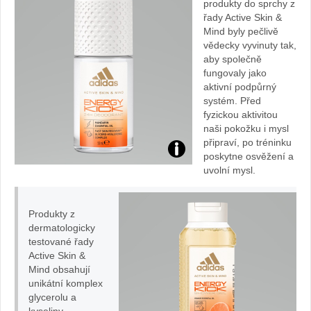
produkty do sprchy z
řady Active Skin &
Mind byly pečlivě
vědecky vyvinuty tak,
aby společně
fungovaly jako
aktivní podpůrný
systém. Před
fyzickou aktivitou
naši pokožku i mysl
připraví, po tréninku
poskytne osvěžení a
adidas
uvolní mysl.
roll-
Produkty z
on:
dermatologicky
testované řady
foto
Active Skin &
Mind obsahují
adidas
unikátní komplex
glycerolu a
kyseliny