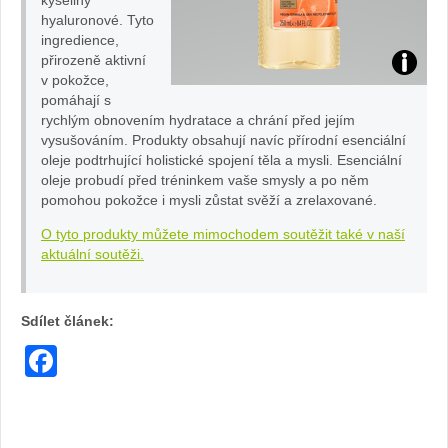
hyaluronové. Tyto
ingredience,
přirozeně aktivní
adidas
v pokožce,
pomáhají s
sprchov
rychlým obnovením hydratace a chrání před jejím
vysušováním. Produkty obsahují navíc přírodní esenciální
oleje podtrhující holistické spojení těla a mysli. Esenciální
gel:
oleje probudí před tréninkem vaše smysly a po něm
pomohou pokožce i mysli zůstat svěží a zrelaxované.
foto
O tyto produkty můžete mimochodem soutěžit také v naší
adidas
aktuální soutěži.
Sdílet článek:
Facebook