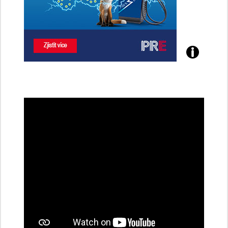
Poznejte
všechny
dobíjecí
stanice
PRE