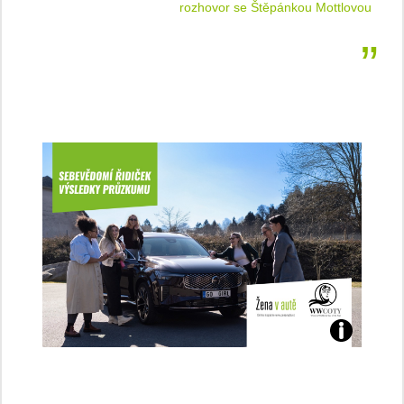
 jízdu
rozhovor se Štěpánkou Mottlovou
Jaké
jsme