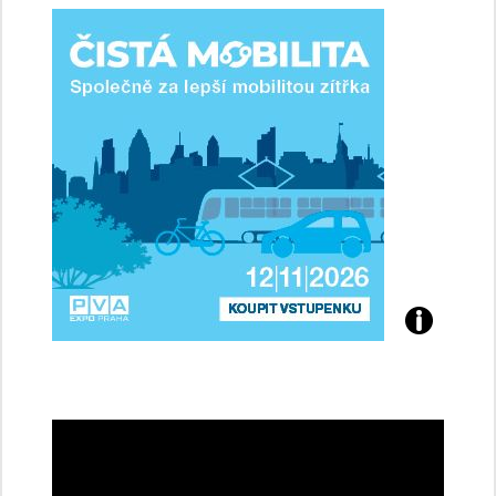
ženy-
řidičky
Přijďte
na
konferenci