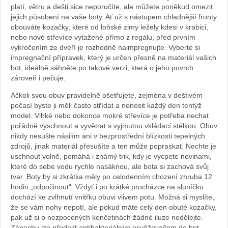
platí, větru a dešti sice neporučíte, ale můžete poněkud omezit
jejich působení na vaše boty. Ať už s nástupem chladnější fronty
obouváte kozačky, které od loňské zimy ležely kdesi v krabici,
nebo nové střevíce vytažené přímo z regálu, před prvním
vykročením ze dveří je rozhodně naimpregnujte. Vyberte si
impregnační přípravek, který je určen přesně na materiál vašich
bot, ideálně sáhněte po takové verzi, která o jeho povrch
zároveň i pečuje.
Ačkoli svou obuv pravidelně ošetřujete, zejména v deštivém
počasí byste ji měli často střídat a nenosit každý den tentýž
model. Vlhké nebo dokonce mokré střevíce je potřeba nechat
pořádně vyschnout a vyvětrat s vyjmutou vkládací stélkou. Obuv
nikdy nesušte násilím ani v bezprostřední blízkosti tepelných
zdrojů, jinak materiál přesušíte a ten může popraskat. Nechte je
uschnout volně, pomáhá i známý trik, kdy je vycpete novinami,
které do sebe vodu rychle nasáknou, ale bota si zachová svůj
tvar. Boty by si zkrátka měly po celodenním chození zhruba 12
hodin „odpočinout“. Vždyť i po krátké procházce na sluníčku
dochází ke zvlhnutí vnitřku obuvi vlivem potu. Možná si myslíte,
že se vám nohy nepotí, ale pokud máte celý den obuté kozačky,
pak už si o nezpocených končetinách žádné iluze nedělejte.
Zápachu lze předejít antibakteriálním osvěžovačem do bot,