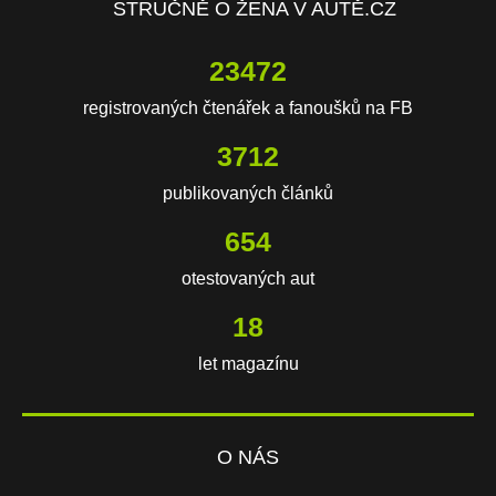
STRUČNĚ O ŽENA V AUTĚ.CZ
23472
registrovaných čtenářek a fanoušků na FB
3712
publikovaných článků
654
otestovaných aut
18
let magazínu
O NÁS