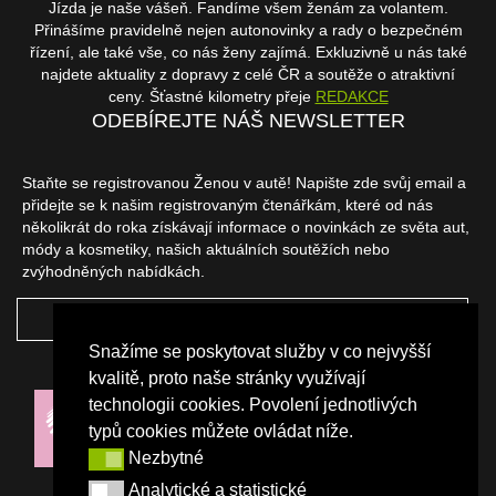
Jízda je naše vášeň. Fandíme všem ženám za volantem.
Přinášíme pravidelně nejen autonovinky a rady o bezpečném
řízení, ale také vše, co nás ženy zajímá. Exkluzivně u nás také
najdete aktuality z dopravy z celé ČR a soutěže o atraktivní
ceny. Šťastné kilometry přeje
REDAKCE
ODEBÍREJTE NÁŠ NEWSLETTER
Staňte se registrovanou Ženou v autě! Napište zde svůj email a
přidejte se k našim registrovaným čtenářkám, které od nás
několikrát do roka získávají informace o novinkách ze světa aut,
módy a kosmetiky, našich aktuálních soutěžích nebo
zvýhodněných nabídkách.
ODEBÍRAT
Snažíme se poskytovat služby v co nejvyšší
NAŠI PARTNEŘI
kvalitě, proto naše stránky využívají
technologii cookies. Povolení jednotlivých
typů cookies můžete ovládat níže.
Nezbytné
Nezbytné
Analytické a statistické
Analytické a statistické