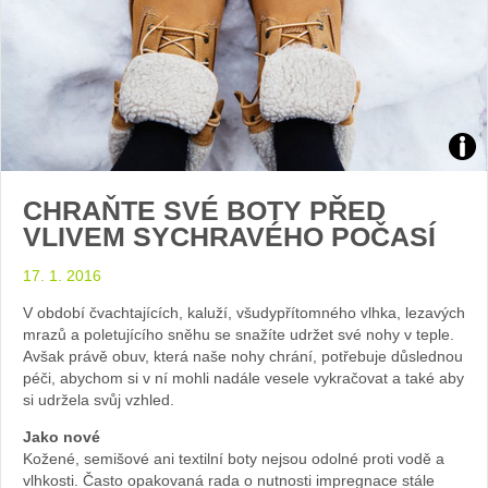
Zdroj
CHRAŇTE SVÉ BOTY PŘED
arch
VLIVEM SYCHRAVÉHO POČASÍ
web
17. 1. 2016
V období čvachtajících, kaluží, všudypřítomného vlhka, lezavých
mrazů a poletujícího sněhu se snažíte udržet své nohy v teple.
Avšak právě obuv, která naše nohy chrání, potřebuje důslednou
péči, abychom si v ní mohli nadále vesele vykračovat a také aby
si udržela svůj vzhled.
Jako nové
Kožené, semišové ani textilní boty nejsou odolné proti vodě a
vlhkosti. Často opakovaná rada o nutnosti impregnace stále