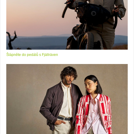
Šlápněte do pedálů s Fjällräven