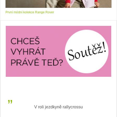
První módní kolekce Range Rover
V roli jezdkyně rallycrossu
LEA