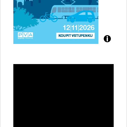
Přijďte
na
konferenci