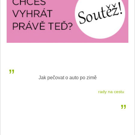
ak pečovat o auto po zimě
Češkám s
rady na cestu
nejl