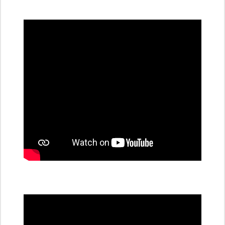
všechny
dobíjecí
stanice
PRE