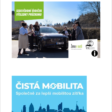
Jaké
jsme
ženy-
řidičky